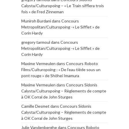
Calysta/Culturopoing – « Le Train sifflera trois
fois » de Fred Zinneman
Muniroh Burdani
dans
Concours
Metropolitan/Culturopoing -« Le Sifflet » de
Corin Hardy
gregory tarmoul
dans
Concours
Metropolitan/Culturopoing -« Le Sifflet » de
Corin Hardy
Maxime Vermeulen
dans
Concours Roboto
Films/Culturopoing : « De l’eau tiède sous un
pont rouge » de Shōhei Imamura
Maxime Vermeulen
dans
Concours Sidonis
Calysta/Culturopoing – Règlements de compte
à OK Corral de John Sturges
Camille Desmet
dans
Concours Sidonis
Calysta/Culturopoing – Règlements de compte
à OK Corral de John Sturges
Julie Vandenberghe
dans
Concours Roboto