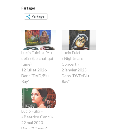
Partager
Partager
Lucio Fulci -« L’Au-
Lucio Fulci –
delà » (Le chat qui
« Nightmare
fume)
Concert »
12 juillet 2026
2 janvier 2025
Dans "DVD/Blu-
Dans "DVD/Blu-
Ray"
Ray"
Lucio Fulci –
« Béatrice Cenci »
22 mai 2020
Dans "Cinéma"