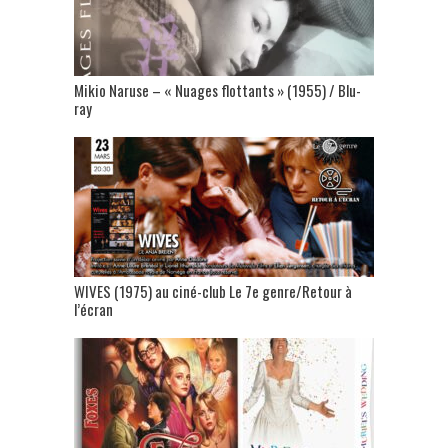
Mikio Naruse – « Nuages flottants » (1955) / Blu-
ray
WIVES (1975) au ciné-club Le 7e genre/Retour à
l’écran