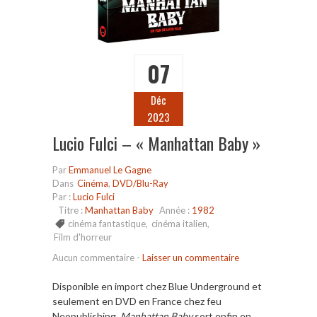
07
Déc
2023
Lucio Fulci – « Manhattan Baby »
Par
Emmanuel Le Gagne
Dans
Cinéma
,
DVD/Blu-Ray
Par :
Lucio Fulci
Titre :
Manhattan Baby
Année :
1982
cinéma fantastique
,
cinéma italien
,
Film d'horreur
Aucun commentaire
-
Laisser un commentaire
Disponible en import chez Blue Underground et
seulement en DVD en France chez feu
Neopublishing,
Manhattan Baby
sort enfin en