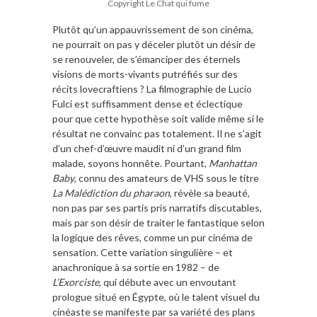
Copyright Le Chat qui fume
Plutôt qu’un appauvrissement de son cinéma,
ne pourrait on pas y déceler plutôt un désir de
se renouveler, de s’émanciper des éternels
visions de morts-vivants putréfiés sur des
récits lovecraftiens ? La filmographie de Lucio
Fulci est suffisamment dense et éclectique
pour que cette hypothèse soit valide même si le
résultat ne convainc pas totalement. Il ne s’agit
d’un chef-d’œuvre maudit ni d’un grand film
malade, soyons honnête. Pourtant,
Manhattan
Baby
, connu des amateurs de VHS sous le titre
La Malédiction du pharaon
, révèle sa beauté,
non pas par ses partis pris narratifs discutables,
mais par son désir de traiter le fantastique selon
la logique des rêves, comme un pur cinéma de
sensation. Cette variation singulière – et
anachronique à sa sortie en 1982 – de
L’Exorciste
, qui débute avec un envoutant
prologue situé en Égypte, où le talent visuel du
cinéaste se manifeste par sa variété des plans