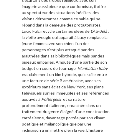
s’écartant des tropes religieux, avec son
imagerie aussi pieuse que conformiste, il offre
au spectateur des situations inédites, des
visions déroutantes comme ce sable qui se
répand dans la demeure des protagonistes.
Lucio Fulci recycle certaines idées de
L’Au-delà
:
la vieille aveugle qui apparait à Lucy remplace la
jeune femme avec son chien, l’un des
personnages n’est plus attaqué par des
araignées dans sa bibliothèques mais par des
oiseaux empaillés. Amputé d’une partie de son
budget en cours de tournage,
Manhattan Baby
est clairement un film hybride, qui oscille entre
une facture de série B américaine, avec ses
extérieurs sans éclat de New-York, ses plans
télévisuels sur les immeubles et ses références
appuyés à
Poltergeist
et sa nature
profondément italienne, enracinée dans un
traitement du genre éloigné d’une construction
cartésienne, davantage portée par son climat
poétique et mélancolique que par une
inclinaison à en mettre plein la vue. L’histoire