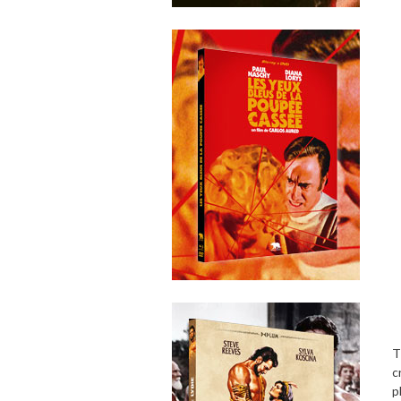
T
c
p