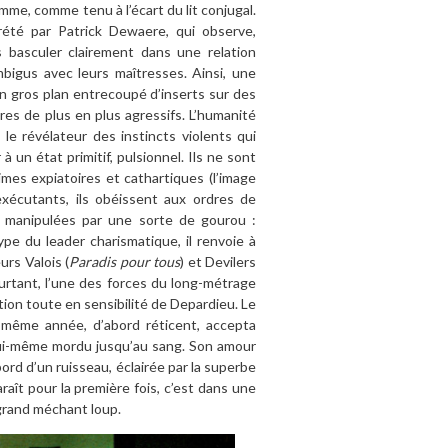
emme, comme tenu à l’écart du lit conjugal.
prété par Patrick Dewaere, qui observe,
 basculer clairement dans une relation
bigus avec leurs maîtresses. Ainsi, une
en gros plan entrecoupé d’inserts sur des
es de plus en plus agressifs. L’humanité
 le révélateur des instincts violents qui
 un état primitif, pulsionnel. Ils ne sont
imes expiatoires et cathartiques (l’image
exécutants, ils obéissent aux ordres de
s manipulées par une sorte de gourou :
ype du leader charismatique, il renvoie à
urs Valois (
Paradis pour tous
) et Devilers
urtant, l’une des forces du long-métrage
tation toute en sensibilité de Depardieu. Le
même année, d’abord réticent, accepta
 lui-même mordu jusqu’au sang. Son amour
ord d’un ruisseau, éclairée par la superbe
paraît pour la première fois, c’est dans une
e grand méchant loup.