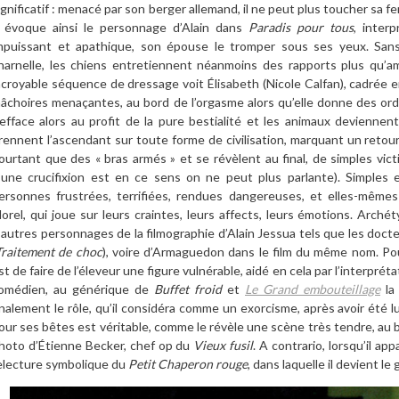
ignificatif : menacé par son berger allemand, il ne peut plus toucher sa f
l évoque ainsi le personnage d’Alain dans
Paradis pour tous
, inter
mpuissant et apathique, son épouse le tromper sous ses yeux. Sans
harnelle, les chiens entretiennent néanmoins des rapports plus qu’am
ncroyable séquence de dressage voit Élisabeth (Nicole Calfan), cadrée 
âchoires menaçantes, au bord de l’orgasme alors qu’elle donne des ordr
’efface alors au profit de la pure bestialité et les animaux deviennent
rennent l’ascendant sur toute forme de civilisation, marquant un retour à
ourtant que des « bras armés » et se révèlent au final, de simples vict
’une crucifixion est en ce sens on ne peut plus parlante). Simples 
ersonnes frustrées, terrifiées, rendues dangereuses, et elles-même
orel, qui joue sur leurs craintes, leurs affects, leurs émotions. Archét
’autres personnages de la filmographie d’Alain Jessua tels que les docte
Traitement de choc
), voire d’Armaguedon dans le film du même nom. Po
st de faire de l’éleveur une figure vulnérable, aidé en cela par l’interpré
omédien, au générique de
Buffet froid
et
Le Grand embouteillage
la 
inalement le rôle, qu’il considéra comme un exorcisme, après avoir été
our ses bêtes est véritable, comme le révèle une scène très tendre, au b
hoto d’Étienne Becker, chef op du
Vieux fusil
. A contrario, lorsqu’il ap
electure symbolique du
Petit Chaperon rouge
, dans laquelle il devient l