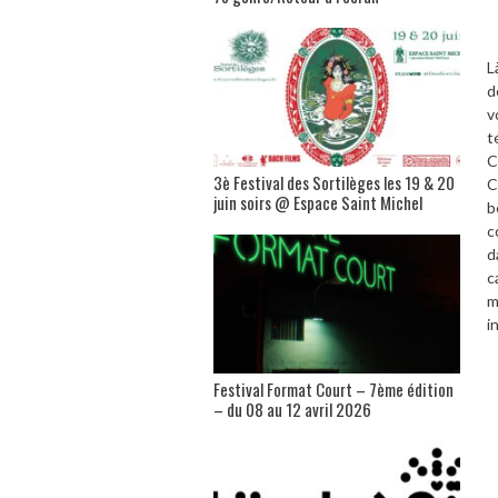
L
d
v
t
C
3è Festival des Sortilèges les 19 & 20
C
juin soirs @ Espace Saint Michel
b
c
d
c
m
i
Festival Format Court – 7ème édition
– du 08 au 12 avril 2026