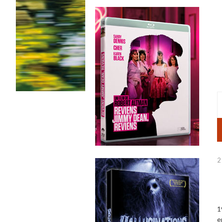
2
1
e