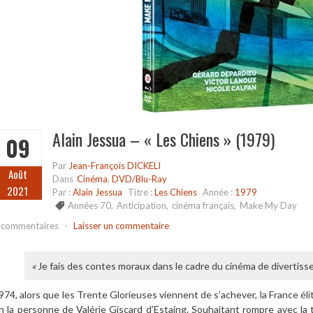
Alain Jessua – « Les Chiens » (1979)
09
Par
Jean-François DICKELI
Août
Dans
Cinéma
,
DVD/Blu-Ray
2021
Par :
Alain Jessua
Titre :
Les Chiens
Année :
1979
Années 70
,
Anticipation
,
cinéma français
,
Make My Day
 commentaires
-
Laisser un commentaire
«
Je fais des contes moraux dans le cadre du cinéma de divertiss
974, alors que les Trente Glorieuses viennent de s’achever, la France él
n la personne de Valérie Giscard d’Estaing. Souhaitant rompre avec la tr