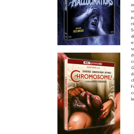
m
v
p
r
S
d
e
s
d
c
G
d
c
F
c
l