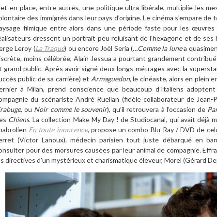
et en place, entre autres, une politique ultra libérale, multiplie les m
olontaire des immigrés dans leur pays d’origine. Le cinéma s’empare de
aysage filmique entre alors dans une période faste pour les œuvre
éalisateurs dressent un portrait peu reluisant de l’hexagone et de ses 
erge Leroy (
La Traque
) ou encore Joël Seria (
…Comme la lune
a quasiment 
iscrète, moins célébrée, Alain Jessua a pourtant grandement contribué à 
t grand public. Après avoir signé deux longs-métrages avec la supersta
uccès public de sa carrière) et
Armaguedon
, le cinéaste, alors en plein
ernier à Milan, prend conscience que beaucoup d’Italiens adoptent
ompagnie du scénariste André Ruellan (fidèle collaborateur de Jean-Pi
rabuge
, ou
Noir comme le souvenir
), qu’il retrouvera à l’occasion de
Pa
es
Chiens
. La collection Make My Day ! de Studiocanal, qui avait déjà mi
habrolien
En toute innocence
, propose un combo Blu-Ray / DVD de celui
erret (Victor Lanoux), médecin parisien tout juste débarqué en ba
onsulter pour des morsures causées par leur animal de compagnie. Effrayé
es directives d’un mystérieux et charismatique éleveur, Morel (Gérard D