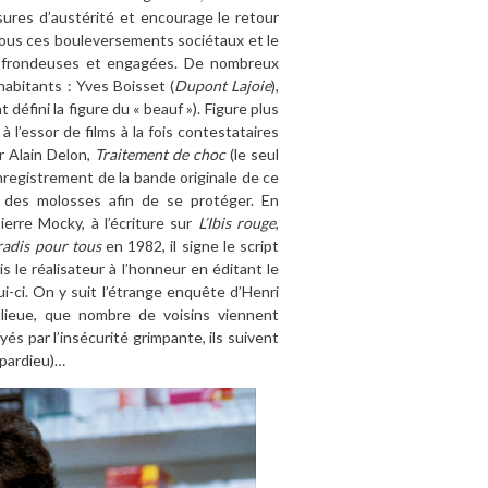
esures d’austérité et encourage le retour
 tous ces bouleversements sociétaux et le
s frondeuses et engagées. De nombreux
habitants : Yves Boisset (
Dupont Lajoie
),
défini la figure du « beauf »). Figure plus
l’essor de films à la fois contestataires
r Alain Delon,
Traitement de choc
(le seul
 enregistrement de la bande originale de ce
 des molosses afin de se protéger. En
erre Mocky, à l’écriture sur
L’Ibis rouge
,
radis pour tous
en 1982, il signe le script
s le réalisateur à l’honneur en éditant le
-ci. On y suit l’étrange enquête d’Henri
nlieue, que nombre de voisins viennent
s par l’insécurité grimpante, ils suivent
epardieu)…