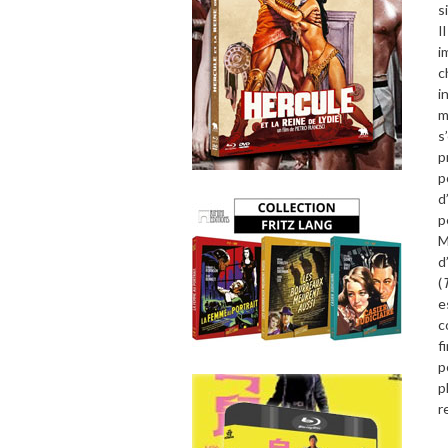
s
I
i
c
i
m
s
p
p
d
p
M
d
(
e
c
f
p
p
r