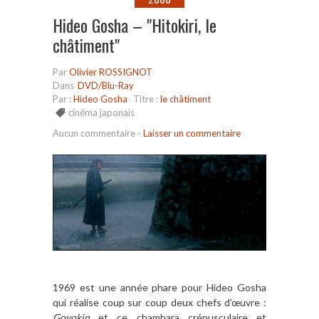
Hideo Gosha – "Hitokiri, le
châtiment"
Par
Olivier ROSSIGNOT
Dans
DVD/Blu-Ray
Par :
Hideo Gosha
Titre :
le châtiment
cinéma japonais
Aucun commentaire
-
Laisser un commentaire
1969 est une année phare pour Hideo Gosha
qui réalise coup sur coup deux chefs d’œuvre :
Goyokin
et ce chambara crépusculaire et