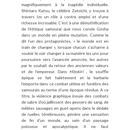
magnifiquement à la tragédie individuelle.
Shintaro Katsu, le célèbre Zatoichi, y trouve à
travers Izo un rôle à contre emploi et d’une
richesse incroyable. C’est à une démythification
de l’éthique samourai que nous convie Gosha
dans un monde en pleine mutation. Comme le
dit l’un des protagonistes, « le monde est en
train de changer », lorsque chacun s’acharne à
vouloir le voir changer à sa manière les uns pour
poursuivre vers l’avancée amorcée, les autres
par le souhait du retour des anciennes valeurs
et de l’empereur. Dans
Hitokiri
, le souffle
épique se fait halètement et la barbarie
l’emporte dans ce combat ultime et funèbre des
samouraïs au terme d’une époque révolue. A ce
titre, la violence graphique inouïe des combats
de sabre d’où jaillissent des geysers de sang, de
mêlées sauvages en guet-apens dans le dédale
de ruelles ténébreuses, génère une sensation
de fin d’un monde, au sein d’un paysage
poisseux et apocalyptique. Il ne faut