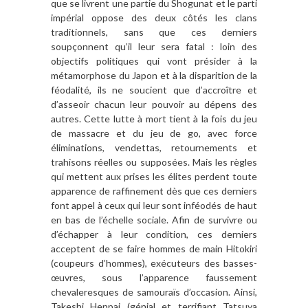
que se livrent une partie du Shogunat et le parti
impérial oppose des deux côtés les clans
traditionnels, sans que ces derniers
soupçonnent qu’il leur sera fatal : loin des
objectifs politiques qui vont présider à la
métamorphose du Japon et à la disparition de la
féodalité, ils ne soucient que d’accroître et
d’asseoir chacun leur pouvoir au dépens des
autres. Cette lutte à mort tient à la fois du jeu
de massacre et du jeu de go, avec force
éliminations, vendettas, retournements et
trahisons réelles ou supposées. Mais les règles
qui mettent aux prises les élites perdent toute
apparence de raffinement dès que ces derniers
font appel à ceux qui leur sont inféodés de haut
en bas de l’échelle sociale. Afin de survivre ou
d’échapper à leur condition, ces derniers
acceptent de se faire hommes de main Hitokiri
(coupeurs d’hommes), exécuteurs des basses-
œuvres, sous l’apparence faussement
chevaleresques de samouraïs d’occasion. Ainsi,
Takeshi Henpai (génial et terrifiant Tatsuya