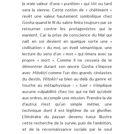
la vraie valeur d’une « punition » qui tôt ou tard
sera la sienne. Cette notion de « châtiment »
revêt une valeur hautement symbolique chez
Gosha quand le fil du sabre finira toujours par se
retourner contre les protagonistes qui le
manient. Car la prise de conscience du Mal qui
naît en soi devient en quelque sorte une «
civilisation » du moi, un éveil sémantique, une
lecture du sens d’un « mot » qui rimera avec sa
propre « mort ». Comme il ne cessera de le
démontrer durant son œuvre Gosha s’impose
avec
Hitokiri
comme l’un des grands cinéastes
du destin.
Hitokiri
va bien au-delà du genre et
touche au métaphysique : « tuer » n’implique
aucune culpabilité chez Izo qui ne fait qu’obéir
aux ordres, accomplir une mission. Prendre la vie
d’autrui n’est qu’un simple métier, une
technique dont il est légitime de se glorifier.
L’itinéraire du paysan devenu tueur illustre
cette recherche de la survie, puis de l’ambition,
et de la reconnaissance sociale par le seul