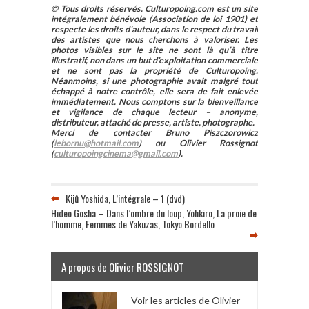
© Tous droits réservés. Culturopoing.com est un site
intégralement bénévole (Association de loi 1901) et
respecte les droits d’auteur, dans le respect du travail
des artistes que nous cherchons à valoriser. Les
photos visibles sur le site ne sont là qu’à titre
illustratif, non dans un but d’exploitation commerciale
et ne sont pas la propriété de Culturopoing.
Néanmoins, si une photographie avait malgré tout
échappé à notre contrôle, elle sera de fait enlevée
immédiatement. Nous comptons sur la bienveillance
et vigilance de chaque lecteur – anonyme,
distributeur, attaché de presse, artiste, photographe.
Merci de contacter Bruno Piszczorowicz
(
lebornu@hotmail.com
) ou Olivier Rossignot
(
culturopoingcinema@gmail.com
).
Kijû Yoshida, L’intégrale – 1 (dvd)
Hideo Gosha – Dans l’ombre du loup, Yohkiro, La proie de
l’homme, Femmes de Yakuzas, Tokyo Bordello
A propos de Olivier ROSSIGNOT
Voir les articles de Olivier