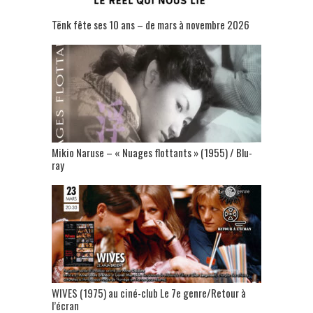
Tënk fête ses 10 ans – de mars à novembre 2026
Mikio Naruse – « Nuages flottants » (1955) / Blu-
ray
WIVES (1975) au ciné-club Le 7e genre/Retour à
l’écran