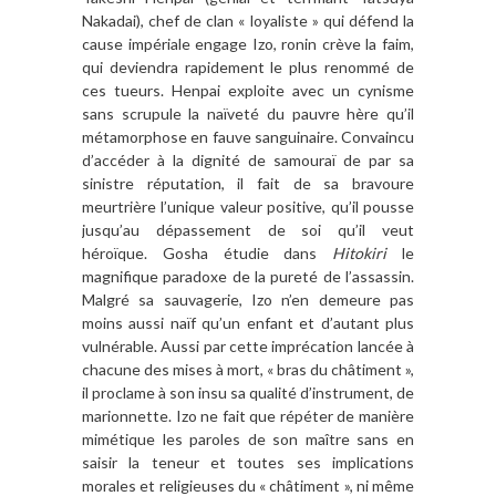
Nakadai), chef de clan « loyaliste » qui défend la
cause impériale engage Izo, ronin crève la faim,
qui deviendra rapidement le plus renommé de
ces tueurs. Henpai exploite avec un cynisme
sans scrupule la naïveté du pauvre hère qu’il
métamorphose en fauve sanguinaire. Convaincu
d’accéder à la dignité de samouraï de par sa
sinistre réputation, il fait de sa bravoure
meurtrière l’unique valeur positive, qu’il pousse
jusqu’au dépassement de soi qu’il veut
héroïque. Gosha étudie dans
Hitokiri
le
magnifique paradoxe de la pureté de l’assassin.
Malgré sa sauvagerie, Izo n’en demeure pas
moins aussi naïf qu’un enfant et d’autant plus
vulnérable. Aussi par cette imprécation lancée à
chacune des mises à mort, « bras du châtiment »,
il proclame à son insu sa qualité d’instrument, de
marionnette. Izo ne fait que répéter de manière
mimétique les paroles de son maître sans en
saisir la teneur et toutes ses implications
morales et religieuses du « châtiment », ni même