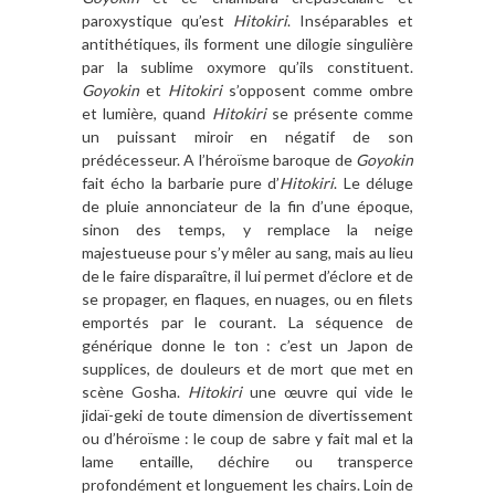
paroxystique qu’est
Hitokiri
. Inséparables et
antithétiques, ils forment une dilogie singulière
par la sublime oxymore qu’ils constituent.
Goyokin
et
Hitokiri
s’opposent comme ombre
et lumière, quand
Hitokiri
se présente comme
un puissant miroir en négatif de son
prédécesseur. A l’héroïsme baroque de
Goyokin
fait écho la barbarie pure d’
Hitokiri
. Le déluge
de pluie annonciateur de la fin d’une époque,
sinon des temps, y remplace la neige
majestueuse pour s’y mêler au sang, mais au lieu
de le faire disparaître, il lui permet d’éclore et de
se propager, en flaques, en nuages, ou en filets
emportés par le courant. La séquence de
générique donne le ton : c’est un Japon de
supplices, de douleurs et de mort que met en
scène Gosha.
Hitokiri
une œuvre qui vide le
jidaï-geki de toute dimension de divertissement
ou d’héroïsme : le coup de sabre y fait mal et la
lame entaille, déchire ou transperce
profondément et longuement les chairs. Loin de