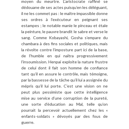
moyen du meurtre. L’aristocrate raffiné se
dédouane de ses actes puisqu’en les déléguant,
il ne les commet pas : le maître impassible donne
ses ordres à l’exécuteur en peignant ses
estampes ; le notable manie le pinceau et étale
la peinture, le pauvre brandit le sabre et verse le
sang. Comme Kobayashi, Gosha s’empare du
chambara à des fins sociales et politiques, mais
la révolte contre l’imposture part ici de la base,
de l’humble en qui naîtra progressivement
l’insoumission. Henpai exploite la nature frustre
de celui dont il fait son homme de confiance
tant qu’il en assure le contrôle, mais témoigne,
par la bassesse de la tâche qu’il lui a assignée du
mépris qu’il lui porte. C’est une vision on ne
peut plus pessimiste que cette intelligence
mise au service d’une corruption de la pureté,
une sorte d’éducation au Mal, telle qu’on
pourrait la percevoir actuellement chez les «
enfants-soldats » dévoyés par des fous de
guerre.