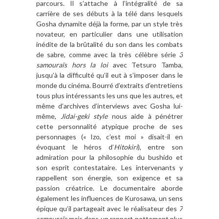
parcours. Il s’attache à l’intégralité de sa
carrière de ses débuts à la télé dans lesquels
Gosha dynamite déjà la forme, par un style très
novateur, en particulier dans une utilisation
inédite de la brûtalité du son dans les combats
de sabre, comme avec la très célèbre série
3
samouraïs hors la loi
avec Tetsuro Tamba,
jusqu’à la difficulté qu’il eut à s’imposer dans le
monde du cinéma. Bourré d’extraits d’entretiens
tous plus intéressants les uns que les autres, et
même d’archives d’interviews avec Gosha lui-
même,
Jidai-geki style
nous aide à pénétrer
cette personnalité atypique proche de ses
personnages (« Izo, c’est moi » disait-il en
évoquant le héros d’
Hitokiri
), entre son
admiration pour la philosophie du bushido et
son esprit contestataire. Les intervenants y
rappellent son énergie, son exigence et sa
passion créatrice. Le documentaire aborde
également les influences de Kurosawa, un sens
épique qu’il partageait avec le réalisateur des
7
samouraïs
mais dans un rapport nettement plus