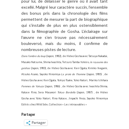
pour lui, de délaisser le genre où il avait tant
excellé. Malgré leur caractère succin, l’ensemble
des bonus pris dans la chronologie des films
permettent de mesurer la part de biographique
qui s’installe de plus en plus ostensiblement
dans la filmographie de Gosha. L’éclairage sur
l’œuvre ne s’en trouve pas nécessairement
bouleversé, mais du moins, il confirme de
nombreuses pistes de lecture.
Dans l’ombre du loup
(Japon, 1982), de Hideo Gosha avec Tatsuya Nakadai,
Masako Natsume, Shima Iwashita, Tetsuro Tamba
Yohkiro, le royaume des
geishas
(Japon, 1983), de Hideo Gosha avec Ken Ogata, Kimiko Ikegami,
Atsuko Asano, Sayoko Ninomiya
La proie de l’homme
(Japon, 1985) , de
Hideo Gosha avec Ken Ogata, Yukiyo Toake, Yuko Natori, Mariko Ishihara
Femmes de Yakuza
(Japon, 1986) , de Hideo Gosha avec Iwashita Shima,
Katase Rino, Sera Masanori
Tokyo Bordello
(Japon, 1987) , de Hideo
Gosha avec Yuko Natori, Rino Katase, Jinpachi Nezu, Sayoko Ninomiya
Edités chez Wild Side, Collection « Les introuvables »
Partager
Partager