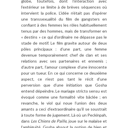
globe, toutefois, dont l’interaction avec
l’extérieur se limite à de brèves séquences où
intervient la police. L’idée n’était pas d’opérer
une transsexualité du film de gangsters en
confiant à des femmes les rôles habituellement
tenus par des hommes, mais de transformer en
« destins » ce qui d’ordinaire ne dépasse pas le
stade de motif. Le film gravite autour de deux
pôles principaux : d’une part, une femme
devenue temporairement chef de clan et ses
relations avec ses partenaires et ennemis ;
d’autre part, l’amour complexe d’une innocente
pour un tueur. En ce qui concerne ce deuxième
aspect, ce n’est pas tant le récit d’une
perversion que d’une initiation que Gosha
entend dépeindre. Le mariage stricto sensu est
évoqué comme une formalité vite bâclée ; en
revanche, le viol qui noue l’union des deux
amants a ceci d’extraordinaire qu’il se soustrait
à toute forme de jugement. Là où un Peckinpah,
dans
Les Chiens de Paille
, joue sur le malaise et
l’ambiguïté, Gosha absout la notion de bien et