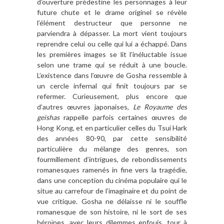
d’ouverture prédestine les personnages à leur
future chute et le drame originel se révèle
l’élément destructeur que personne ne
parviendra à dépasser. La mort vient toujours
reprendre celui ou celle qui lui a échappé. Dans
les premières images se lit l’inéluctable issue
selon une trame qui se réduit à une boucle.
L’existence dans l’œuvre de Gosha ressemble à
un cercle infernal qui finit toujours par se
refermer. Curieusement, plus encore que
d’autres œuvres japonaises,
Le Royaume des
geishas
rappelle parfois certaines œuvres de
Hong Kong, et en particulier celles du Tsui Hark
des années 80-90, par cette sensibilité
particulière du mélange des genres, son
fourmillement d’intrigues, de rebondissements
romanesques ramenés in fine vers la tragédie,
dans une conception du cinéma populaire qui le
situe au carrefour de l’imaginaire et du point de
vue critique. Gosha ne délaisse ni le souffle
romanesque de son histoire, ni le sort de ses
héroïnes, avec leurs dilemmes enfouis, tour à