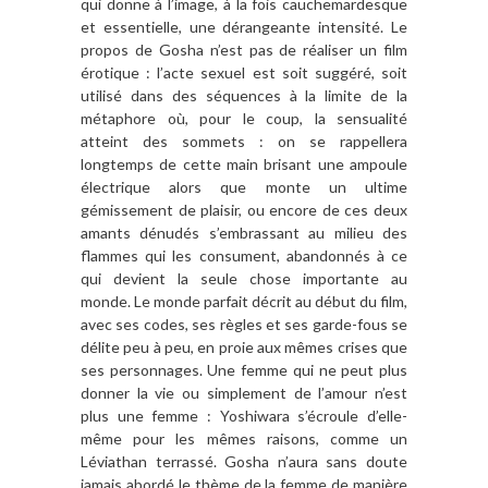
qui donne à l’image, à la fois cauchemardesque
et essentielle, une dérangeante intensité. Le
propos de Gosha n’est pas de réaliser un film
érotique : l’acte sexuel est soit suggéré, soit
utilisé dans des séquences à la limite de la
métaphore où, pour le coup, la sensualité
atteint des sommets : on se rappellera
longtemps de cette main brisant une ampoule
électrique alors que monte un ultime
gémissement de plaisir, ou encore de ces deux
amants dénudés s’embrassant au milieu des
flammes qui les consument, abandonnés à ce
qui devient la seule chose importante au
monde. Le monde parfait décrit au début du film,
avec ses codes, ses règles et ses garde-fous se
délite peu à peu, en proie aux mêmes crises que
ses personnages. Une femme qui ne peut plus
donner la vie ou simplement de l’amour n’est
plus une femme : Yoshiwara s’écroule d’elle-
même pour les mêmes raisons, comme un
Léviathan terrassé. Gosha n’aura sans doute
jamais abordé le thème de la femme de manière