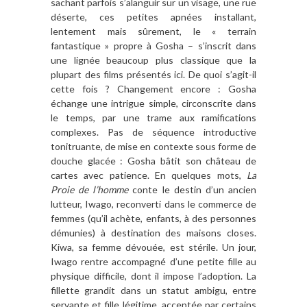
sachant parfois s’alanguir sur un visage, une rue
déserte, ces petites apnées installant,
lentement mais sûrement, le « terrain
fantastique » propre à Gosha – s’inscrit dans
une lignée beaucoup plus classique que la
plupart des films présentés ici. De quoi s’agit-il
cette fois ? Changement encore : Gosha
échange une intrigue simple, circonscrite dans
le temps, par une trame aux ramifications
complexes. Pas de séquence introductive
tonitruante, de mise en contexte sous forme de
douche glacée : Gosha bâtit son château de
cartes avec patience. En quelques mots,
La
Proie de l’homme
conte le destin d’un ancien
lutteur, Iwago, reconverti dans le commerce de
femmes (qu’il achète, enfants, à des personnes
démunies) à destination des maisons closes.
Kiwa, sa femme dévouée, est stérile. Un jour,
Iwago rentre accompagné d’une petite fille au
physique difficile, dont il impose l’adoption. La
fillette grandit dans un statut ambigu, entre
servante et fille légitime, acceptée par certains