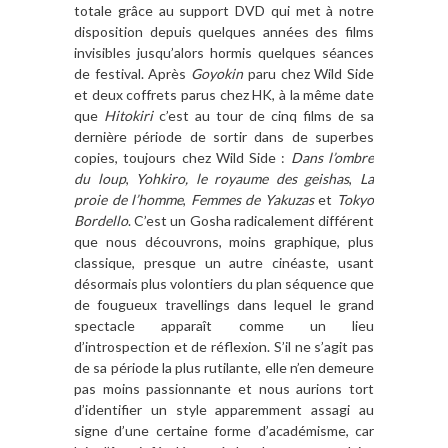
totale grâce au support DVD qui met à notre
disposition depuis quelques années des films
invisibles jusqu’alors hormis quelques séances
de festival. Après
Goyokin
paru chez Wild Side
et deux coffrets parus chez HK, à la même date
que
Hitokiri
c’est au tour de cinq films de sa
dernière période de sortir dans de superbes
copies, toujours chez Wild Side :
Dans l’ombre
du loup
,
Yohkiro, le royaume des geishas
,
La
proie de l’homme
,
Femmes de Yakuzas
et
Tokyo
Bordello
. C’est un Gosha radicalement différent
que nous découvrons, moins graphique, plus
classique, presque un autre cinéaste, usant
désormais plus volontiers du plan séquence que
de fougueux travellings dans lequel le grand
spectacle apparaît comme un lieu
d’introspection et de réflexion. S’il ne s’agit pas
de sa période la plus rutilante, elle n’en demeure
pas moins passionnante et nous aurions tort
d’identifier un style apparemment assagi au
signe d’une certaine forme d’académisme, car