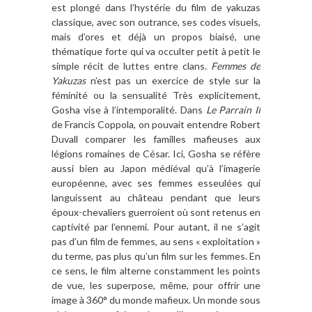
est plongé dans l’hystérie du film de yakuzas
classique, avec son outrance, ses codes visuels,
mais d’ores et déjà un propos biaisé, une
thématique forte qui va occulter petit à petit le
simple récit de luttes entre clans.
Femmes de
Yakuzas
n’est pas un exercice de style sur la
féminité ou la sensualité Très explicitement,
Gosha vise à l’intemporalité. Dans
Le Parrain II
de Francis Coppola, on pouvait entendre Robert
Duvall comparer les familles mafieuses aux
légions romaines de César. Ici, Gosha se réfère
aussi bien au Japon médiéval qu’à l’imagerie
européenne, avec ses femmes esseulées qui
languissent au château pendant que leurs
époux-chevaliers guerroient où sont retenus en
captivité par l’ennemi. Pour autant, il ne s’agit
pas d’un film de femmes, au sens « exploitation »
du terme, pas plus qu’un film sur les femmes. En
ce sens, le film alterne constamment les points
de vue, les superpose, même, pour offrir une
image à 360° du monde mafieux. Un monde sous