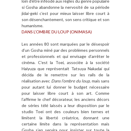
loin d’être inféodé aux règles du genre populaire
si Gosha abandonne la nervosité de sa période
jidai-geki c’est pour mieux laisser libre court à
son désenchantement, son sens critique et son
humanisme.
DANS L’OMBRE DU LOUP (ONIMASA)
Les années 80 sont marquées par le désespoir
d’un Gosha miné par des problèmes personnels
et professionnels et qui envisage d’arrêter le
cinéma. C’est la Toei, associée à la société
Haiyuza que représentait Tatsuya Nakadaï qui
décida de le remettre sur les rails de la
réalisation avec
Dans l’ombre du loup
, mais sans
pour autant lui donner le budget nécessaire
pour laisser libre court à son art. Comme
l’affirme le chef décorateur, les anciens décors
de séries télé laissés a leur disposition par le
studio Toeï ont des couleurs bien ternes et
limitent la liberté créatrice, donnant une
certaine limite dans la représentation mais
Gosha s’en servira pour insister sur toute la