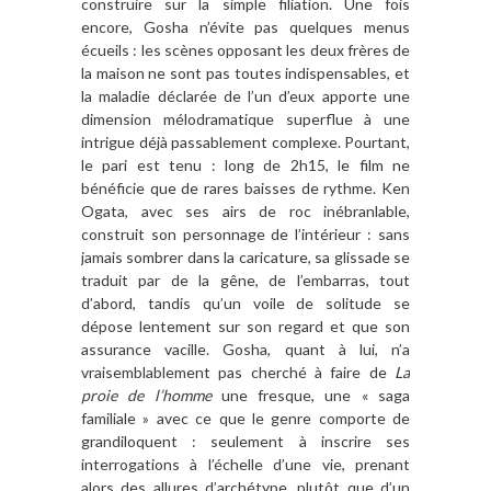
construire sur la simple filiation. Une fois
encore, Gosha n’évite pas quelques menus
écueils : les scènes opposant les deux frères de
la maison ne sont pas toutes indispensables, et
la maladie déclarée de l’un d’eux apporte une
dimension mélodramatique superflue à une
intrigue déjà passablement complexe. Pourtant,
le pari est tenu : long de 2h15, le film ne
bénéficie que de rares baisses de rythme. Ken
Ogata, avec ses airs de roc inébranlable,
construit son personnage de l’intérieur : sans
jamais sombrer dans la caricature, sa glissade se
traduit par de la gêne, de l’embarras, tout
d’abord, tandis qu’un voile de solitude se
dépose lentement sur son regard et que son
assurance vacille. Gosha, quant à lui, n’a
vraisemblablement pas cherché à faire de
La
proie de l’homme
une fresque, une « saga
familiale » avec ce que le genre comporte de
grandiloquent : seulement à inscrire ses
interrogations à l’échelle d’une vie, prenant
alors des allures d’archétype, plutôt que d’un