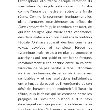
l’atmosphère étouffante décuple l’émotion du
spectateur. L’après jidai-geki sonne pour Gosha
comme l’heure de mettre en scène une fin de
règne. Comme le soulignent ironiquement les
plans d’armures poussiéreuses au début de
Dans l’ombre du loup
, le chambara est mort, ce
qui n’en souligne que mieux cette véhémence
des clans mafieux à vouloir maintenir la tradition
féodale. Onimasa apparaît dès lors comme un
yakuza atypique et complexe, féroce et
tyrannique, mais résolu à ne plus se soumettre
aux règles qui l’ont guidé et ont fait sa fortune.
Inévitablement il est déchiré entre sa volonté
farouche de ne pas perdre la face – d’homme
vis-à-vis des femmes, de parrain vis-à-vis de ses
semblables – et ses aspirations individuelles,
entre l’image du passé qu’il représente et son
désir de changement, de modernité. Il illustre la
fêlure, puis le fossé qui se creusent entre les
préjugés et l’évolution historique d’un pays
dans lequel celui qui parvient à se libérer de sa
fonction sociale n’échappe pas pour autant au