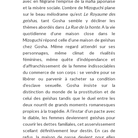
avec en filigrane l’emprise de la mafia japonaise
et la misère sociale. L’ombre de Mizoguchi plane
sur le beau mélodrame qu’est
Le Royaume des
geishas
, tant Gosha semble y décliner les
thèmes abordés dans
La Rue de la honte
. A la vie
quotidienne d’une maison close dans le
Mizoguchi répond celle d’une maison de geishas
chez Gosha. Même regard attendri sur ses
personnages, même climat de rivalités
féminines, même quête d’indépendance et
d’affranchissement de la femme indissociables
du commerce de son corps : se vendre pour se
libérer ou parvenir à racheter sa condition
d’esclave sexuelle. Gosha insiste sur la
distinction du monde de la prostitution et de
celui des geishas tandis que le duel entre les
deux nourrit de grands moments romanesques
propices à la tragédie. A l’instar d’un pacte avec
le diable, les femmes deviennent geishas pour
couvrir les dettes familiales, cet asservissement
scellant définitivement leur destin. En cas de
refus, la maison de passe devient pour elles