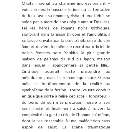
Ogata impérial, au charisme impressionnant –
voit son destin basculer le jour où sa tentative
de fuite avec sa femme geisha et leur bébé, se
solde par la mort de son unique amour. Dès lors,
tel les héros de romans noirs gothiques,
sombrant dans la misanthropie et l’amoralité, il
se laisse envahir par la part ténébreuse de son
âme et devient lui même le recruteur officiel de
belles femmes pour Yohkiro, la plus grande
maison de geishas du sud du Japon, maison
dans lequel il abandonnera sa petite fille…
L’intrigue pourrait juste prétendre au
mélodrame ; mais le romanesque chez Gosha
mêle le bouillonnement de la réalité au
symbolisme de la fiction : toute l’œuvre conduit
en quelque sorte à relire cet acte « fondateur »
du père, de son interprétation morale à son
sens social, et finalement à saisir à travers la
complexité du geste celle de l’homme lui-même,
dont la vie ressemble à une malédiction sans
espoir de salut. La scène traumatique