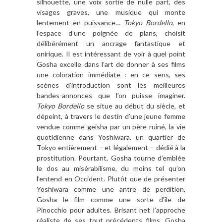
silhouette, une voix sortie de nulle part, des
visages graves, une musique qui monte
lentement en puissance…
Tokyo Bordello
, en
l’espace d’une poignée de plans, choisit
délibérément un ancrage fantastique et
onirique. Il est intéressant de voir à quel point
Gosha excelle dans l’art de donner à ses films
une coloration immédiate : en ce sens, ses
scènes d’introduction sont les meilleures
bandes-annonces que l’on puisse imaginer.
Tokyo Bordello
se situe au début du siècle, et
dépeint, à travers le destin d’une jeune femme
vendue comme geisha par un père ruiné, la vie
quotidienne dans Yoshiwara, un quartier de
Tokyo entièrement – et légalement – dédié à la
prostitution. Pourtant, Gosha tourne d’emblée
le dos au misérabilisme, du moins tel qu’on
l’entend en Occident. Plutôt que de présenter
Yoshiwara comme une antre de perdition,
Gosha le film comme une sorte d’île de
Pinocchio pour adultes. Brisant net l’approche
réaliste de ses tout précédents films, Gosha