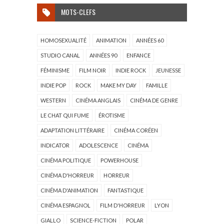
MOTS-CLEFS
HOMOSEXUALITÉ
ANIMATION
ANNÉES 60
STUDIO CANAL
ANNÉES 90
ENFANCE
FÉMINISME
FILM NOIR
INDIE ROCK
JEUNESSE
INDIE POP
ROCK
MAKE MY DAY
FAMILLE
WESTERN
CINÉMA ANGLAIS
CINÉMA DE GENRE
LE CHAT QUI FUME
ÉROTISME
ADAPTATION LITTÉRAIRE
CINÉMA CORÉEN
INDICATOR
ADOLESCENCE
CINÉMA
CINÉMA POLITIQUE
POWERHOUSE
CINÉMA D'HORREUR
HORREUR
CINÉMA D'ANIMATION
FANTASTIQUE
CINÉMA ESPAGNOL
FILM D'HORREUR
LYON
GIALLO
SCIENCE-FICTION
POLAR