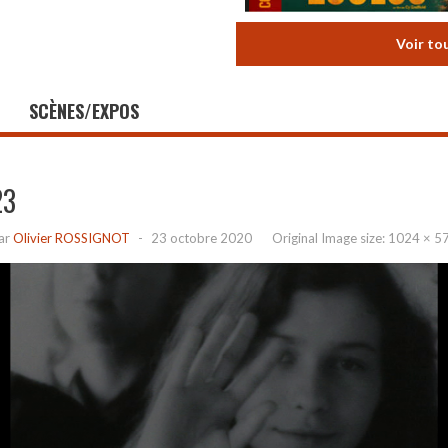
Voir to
SCÈNES/EXPOS
23
ar
Olivier ROSSIGNOT
-
23 octobre 2020
Original Image size:
1024 × 5