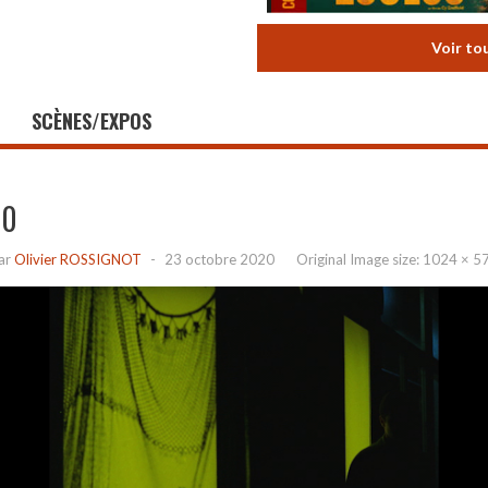
Voir to
SCÈNES/EXPOS
10
ar
Olivier ROSSIGNOT
-
23 octobre 2020
Original Image size:
1024 × 5