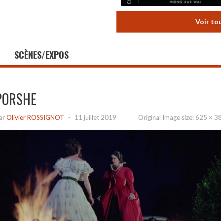
Voir to
SCÈNES/EXPOS
PORSHE
ar
Olivier ROSSIGNOT
-
11 juillet 2019
Original Image size:
625 × 3