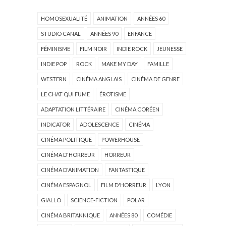
HOMOSEXUALITÉ
ANIMATION
ANNÉES 60
STUDIO CANAL
ANNÉES 90
ENFANCE
FÉMINISME
FILM NOIR
INDIE ROCK
JEUNESSE
INDIE POP
ROCK
MAKE MY DAY
FAMILLE
WESTERN
CINÉMA ANGLAIS
CINÉMA DE GENRE
LE CHAT QUI FUME
ÉROTISME
ADAPTATION LITTÉRAIRE
CINÉMA CORÉEN
INDICATOR
ADOLESCENCE
CINÉMA
CINÉMA POLITIQUE
POWERHOUSE
CINÉMA D'HORREUR
HORREUR
CINÉMA D'ANIMATION
FANTASTIQUE
CINÉMA ESPAGNOL
FILM D'HORREUR
LYON
GIALLO
SCIENCE-FICTION
POLAR
CINÉMA BRITANNIQUE
ANNÉES 80
COMÉDIE