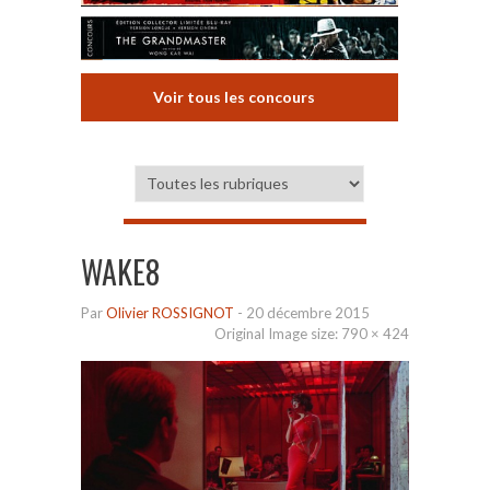
Voir tous les concours
WAKE8
Par
Olivier ROSSIGNOT
-
20 décembre 2015
Original Image size:
790 × 424