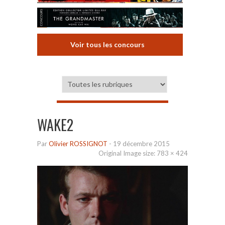
Voir tous les concours
WAKE2
Par
Olivier ROSSIGNOT
-
19 décembre 2015
Original Image size:
783 × 424