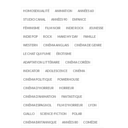
HOMOSEXUALITÉ
ANIMATION
ANNÉES 60
STUDIO CANAL
ANNÉES 90
ENFANCE
FÉMINISME
FILM NOIR
INDIE ROCK
JEUNESSE
INDIE POP
ROCK
MAKE MY DAY
FAMILLE
WESTERN
CINÉMA ANGLAIS
CINÉMA DE GENRE
LE CHAT QUI FUME
ÉROTISME
ADAPTATION LITTÉRAIRE
CINÉMA CORÉEN
INDICATOR
ADOLESCENCE
CINÉMA
CINÉMA POLITIQUE
POWERHOUSE
CINÉMA D'HORREUR
HORREUR
CINÉMA D'ANIMATION
FANTASTIQUE
CINÉMA ESPAGNOL
FILM D'HORREUR
LYON
GIALLO
SCIENCE-FICTION
POLAR
CINÉMA BRITANNIQUE
ANNÉES 80
COMÉDIE