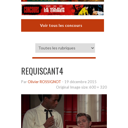
Voir tous les concours
REQUISCANT4
Par
Olivier ROSSIGNOT
-
19 décembre 2015
Original Image size:
600 × 320