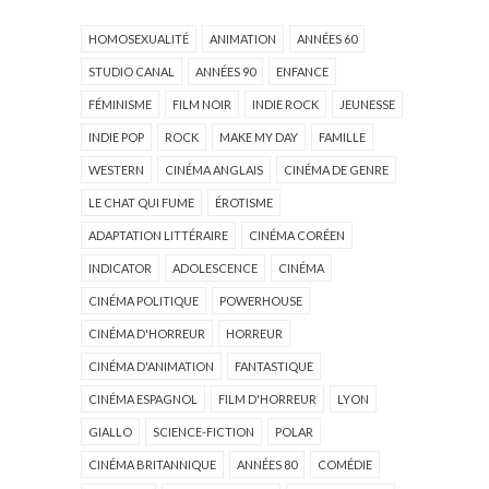
HOMOSEXUALITÉ
ANIMATION
ANNÉES 60
STUDIO CANAL
ANNÉES 90
ENFANCE
FÉMINISME
FILM NOIR
INDIE ROCK
JEUNESSE
INDIE POP
ROCK
MAKE MY DAY
FAMILLE
WESTERN
CINÉMA ANGLAIS
CINÉMA DE GENRE
LE CHAT QUI FUME
ÉROTISME
ADAPTATION LITTÉRAIRE
CINÉMA CORÉEN
INDICATOR
ADOLESCENCE
CINÉMA
CINÉMA POLITIQUE
POWERHOUSE
CINÉMA D'HORREUR
HORREUR
CINÉMA D'ANIMATION
FANTASTIQUE
CINÉMA ESPAGNOL
FILM D'HORREUR
LYON
GIALLO
SCIENCE-FICTION
POLAR
CINÉMA BRITANNIQUE
ANNÉES 80
COMÉDIE