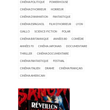
CINÉMA POLITIQUE
POWERHOUSE
CINÉMA D'HORREUR
HORREUR
CINÉMA D'ANIMATION
FANTASTIQUE
CINÉMA ESPAGNOL
FILM D'HORREUR
LYON
GIALLO
SCIENCE-FICTION
POLAR
CINÉMA BRITANNIQUE
ANNÉES 80
COMÉDIE
ANNÉES 70
CINÉMA JAPONAIS
DOCUMENTAIRE
THRILLER
CINÉMA DOCUMENTAIRE
CINÉMA FANTASTIQUE
FESTIVAL
CINÉMA ITALIEN
DRAME
CINÉMA FRANÇAIS
CINÉMA AMERICAIN