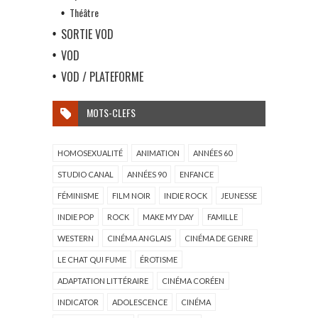
Théâtre
SORTIE VOD
VOD
VOD / PLATEFORME
MOTS-CLEFS
HOMOSEXUALITÉ
ANIMATION
ANNÉES 60
STUDIO CANAL
ANNÉES 90
ENFANCE
FÉMINISME
FILM NOIR
INDIE ROCK
JEUNESSE
INDIE POP
ROCK
MAKE MY DAY
FAMILLE
WESTERN
CINÉMA ANGLAIS
CINÉMA DE GENRE
LE CHAT QUI FUME
ÉROTISME
ADAPTATION LITTÉRAIRE
CINÉMA CORÉEN
INDICATOR
ADOLESCENCE
CINÉMA