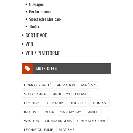
Ouvrages
Performances
Spectacles Musicaux
Théâtre
SORTIE VOD
VOD
VOD / PLATEFORME
MOTS-CLEFS
HOMOSEXUALITÉ
ANIMATION
ANNÉES 60
STUDIO CANAL
ANNÉES 90
ENFANCE
FÉMINISME
FILM NOIR
INDIE ROCK
JEUNESSE
INDIE POP
ROCK
MAKE MY DAY
FAMILLE
WESTERN
CINÉMA ANGLAIS
CINÉMA DE GENRE
LE CHAT QUI FUME
ÉROTISME