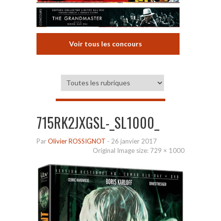
Voir tous les concours
715RK2JXGSL-_SL1000_
Par
Olivier ROSSIGNOT
-
26 janvier 2017
Original Image size:
729 × 1000