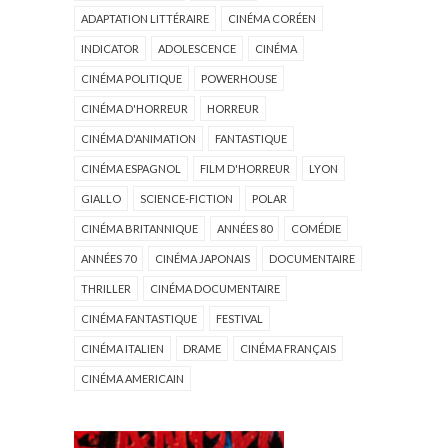
ADAPTATION LITTÉRAIRE
CINÉMA CORÉEN
INDICATOR
ADOLESCENCE
CINÉMA
CINÉMA POLITIQUE
POWERHOUSE
CINÉMA D'HORREUR
HORREUR
CINÉMA D'ANIMATION
FANTASTIQUE
CINÉMA ESPAGNOL
FILM D'HORREUR
LYON
GIALLO
SCIENCE-FICTION
POLAR
CINÉMA BRITANNIQUE
ANNÉES 80
COMÉDIE
ANNÉES 70
CINÉMA JAPONAIS
DOCUMENTAIRE
THRILLER
CINÉMA DOCUMENTAIRE
CINÉMA FANTASTIQUE
FESTIVAL
CINÉMA ITALIEN
DRAME
CINÉMA FRANÇAIS
CINÉMA AMERICAIN