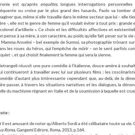
’ironie est qu’après
enquêtes
, longues interrogations personnelles 
réquente ou croise par le plus grand des hasards, Paolo va tomber d
maginer que, même si elle travaille dans le même secteur que lui – elle 
ère -, elle est le genre de femme qu’il voulait éviter à tout prix : grande et
 colonel d’artillerie ». Ce choix et les difficultés affectives et existen
’on pense à sa mère, à son caractère, au poids qu’elle fait peser sur la vie
a Mamma Anselmi – bel exemple de Surmoi, sa photographie trônant sur
ans les roues du héros, qui l’empêche de mûrir – on le sent parfois comm
nquiet -, et qui choisit finalement la femme qui sera la sienne.
ietrangeli réussit une pure comédie à l’italienne, douce-amère à souhai
ui continueront à travailler avec lui sur plusieurs films : les coscénar
omédie d’autant plus intéressante cependant que, au-delà, de la dimens
aire passer, à travers les situations narratives et les dialogues, la déno
elle du machisme régnant en Italie et de la soumission à laquelle est cr
ote :
)
Il est amusant de noter qu’Alberto Sordi a été célibataire toute sa vie. C
ua Roma
, Gangemi Edirore, Roma, 2013, p.164.