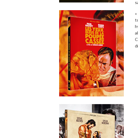
s
«
t
h
a
C
d