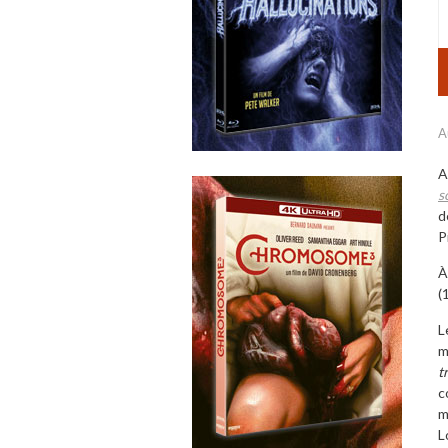
A
A
s
d
P
À
(
L
m
t
c
m
L