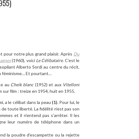
1955)
et pour notre plus grand plaisir. Après
Du
pagnes
(1960), voici
Le Célibataire
. C’est le
opilant Alberto Sordi au centre du récit,
on féminisme… Et pourtant…
âce au
Cheik blanc
(1952) et aux
Vitelloni
 sur film : treize en 1954, huit en 1955.
i, a le célibat dans la peau
(1)
. Pour lui, le
 toute liberté. La fidélité n’est pas son
mmes et il n’entend pas s’arrêter. Il les
signe leur numéro de téléphone dans un
end la poudre d’escampette ou la rejette