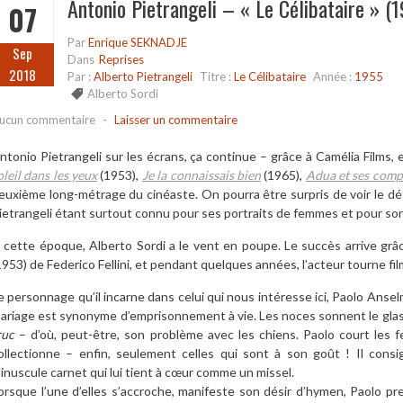
Antonio Pietrangeli – « Le Célibataire » (
07
Par
Enrique SEKNADJE
Sep
Dans
Reprises
2018
Par :
Alberto Pietrangeli
Titre :
Le Célibataire
Année :
1955
Alberto Sordi
ucun commentaire
-
Laisser un commentaire
ntonio Pietrangeli sur les écrans, ça continue – grâce à Camélia Films, 
oleil dans les yeux
(1953),
Je la connaissais bien
(1965),
Adua et ses com
euxième long-métrage du cinéaste. On pourra être surpris de voir le dés
ietrangeli étant surtout connu pour ses portraits de femmes et pour s
 cette époque, Alberto Sordi a le vent en poupe. Le succès arrive gr
1953) de Federico Fellini, et pendant quelques années, l’acteur tourne film
e personnage qu’il incarne dans celui qui nous intéresse ici, Paolo Anselm
ariage est synonyme d’emprisonnement à vie. Les noces sonnent le glas de
ruc
– d’où, peut-être, son problème avec les chiens. Paolo court les fe
ollectionne – enfin, seulement celles qui sont à son goût ! Il con
inuscule carnet qui lui tient à cœur comme un missel.
orsque l’une d’elles s’accroche, manifeste son désir d’hymen, Paolo pr