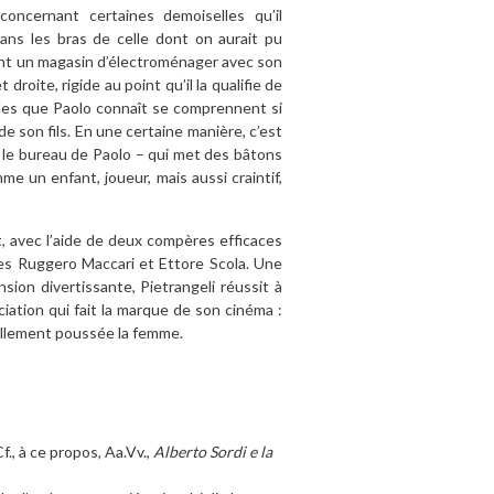
concernant certaines demoiselles qu’il
ans les bras de celle dont on aurait pu
tient un magasin d’électroménager avec son
 droite, rigide au point qu’il la qualifie de
tielles que Paolo connaît se comprennent si
 de son fils. En une certaine manière, c’est
 le bureau de Paolo – qui met des bâtons
e un enfant, joueur, mais aussi craintif,
t, avec l’aide de deux compères efficaces
istes Ruggero Maccari et Ettore Scola. Une
ion divertissante, Pietrangeli réussit à
nciation qui fait la marque de son cinéma :
uellement poussée la femme.
f., à ce propos, Aa.Vv.,
Alberto Sordi e la