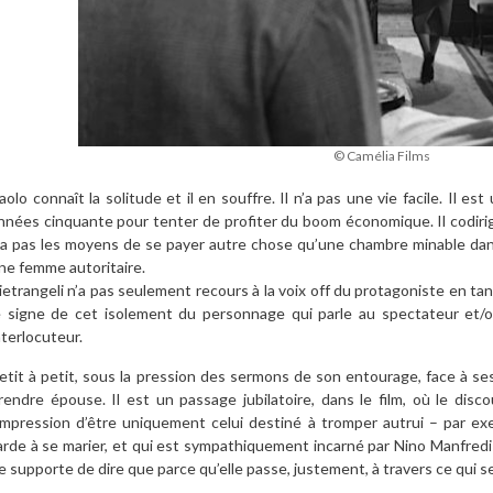
© Camélia Films
aolo connaît la solitude et il en souffre. Il n’a pas une vie facile. Il 
nnées cinquante pour tenter de profiter du boom économique. Il codiri
’a pas les moyens de se payer autre chose qu’une chambre minable da
ne femme autoritaire.
ietrangeli n’a pas seulement recours à la voix off du protagoniste en ta
e signe de cet isolement du personnage qui parle au spectateur et/ou
nterlocuteur.
etit à petit, sous la pression des sermons de son entourage, face à s
rendre épouse. Il est un passage jubilatoire, dans le film, où le disc
’impression d’être uniquement celui destiné à tromper autrui – par ex
arde à se marier, et qui est sympathiquement incarné par Nino Manfredi -
e supporte de dire que parce qu’elle passe, justement, à travers ce qui 