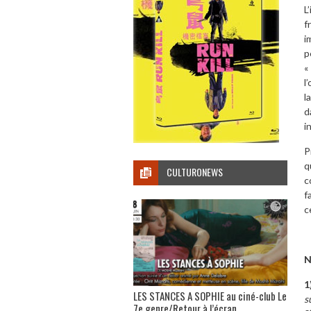
L
f
i
p
«
l
l
d
i
P
q
CULTURONEWS
c
f
c
N
1
LES STANCES A SOPHIE au ciné-club Le
s
7e genre/Retour à l’écran