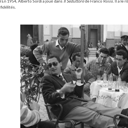
)
En 1954, Alberto Sordi a joué dans
Il Seduttore
de Franco Rossi. Il a le 
nfidélités.