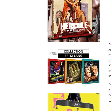
P
a
n
u
P
l
i
P
p
l
t
n