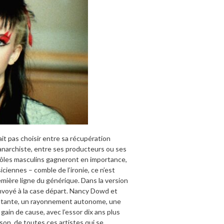
vait pas choisir entre sa récupération
e anarchiste, entre ses producteurs ou ses
rôles masculins gagneront en importance,
usiciennes – comble de l’ironie, ce n’est
emière ligne du générique. Dans la version
envoyé à la case départ. Nancy Dowd et
clatante, un rayonnement autonome, une
gain de cause, avec l’essor dix ans plus
bson, de toutes ces artistes qui se