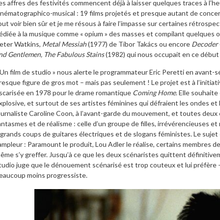
es affres des festivités commencent déjà à laisser quelques traces à l’
inématographico-musical : 19 films projetés et presque autant de concert
out voir bien sûr et je me résous à faire l’impasse sur certaines rétrospec
édiée à la musique comme « opium » des masses et compilant quelques o
eter Watkins,
Metal Messiah
(1977) de Tibor Takács ou encore
Decoder
nd Gentlemen, The Fabulous Stains
(1982) qui nous occupait en ce début 
 Un film de studio » nous alerte le programmateur Eric Peretti en avant-sé
resque figure de gros mot – mais pas seulement ! Le projet est à l’initia
scarisée en 1978 pour le drame romantique
Coming Home
. Elle souhaite
xplosive, et surtout de ses artistes féminines qui défraient les ondes et
ournaliste Caroline Coon, à l’avant-garde du mouvement, et toutes deux
antasmes et de réalisme : celle d’un groupe de filles, irrévérencieuses et
 grands coups de guitares électriques et de slogans féministes. Le sujet 
’ampleur : Paramount le produit, Lou Adler le réalise, certains membres d
ême s’y greffer. Jusqu’à ce que les deux scénaristes quittent définitiveme
tudio juge que le dénouement scénarisé est trop couteux et lui préfère 
eaucoup moins progressiste.