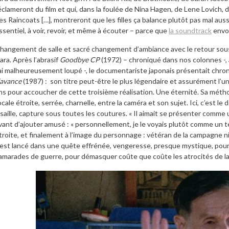
éclameront du film et qui, dans la foulée de Nina Hagen, de Lene Lovich, de
es Raincoats […], montreront que les filles ça balance plutôt pas mal aus
ssentiel, à voir, revoir, et même à écouter – parce que
la soundtrack
envoi
hangement de salle et sacré changement d’ambiance avec le retour sous
ara. Après l’abrasif
Goodbye CP
(1972) – chroniqué dans nos colonnes -,
’ai malheureusement loupé -, le documentariste japonais présentait ch
’avance
(1987) :
son titre peut-être le plus légendaire et assurément l’un d
ns pour accoucher de cette troisième réalisation. Une éternité. Sa mét
ocale étroite, serrée, charnelle, entre la caméra et son sujet. Ici, c’es
isaille, capture sous toutes les coutures. « Il aimait se présenter comme 
vant d’ajouter amusé : « personnellement, je le voyais plutôt comme un te
troite, et finalement à l’image du personnage : vétéran de la campagne
’est lancé dans une quête effrénée, vengeresse, presque mystique, pour r
amarades de guerre, pour démasquer coûte que coûte les atrocités de la 