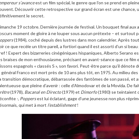
’empereur s’avance
est un film spécial, le genre que l’on se prend en plei
ouvent. Découvrir cette retrospective sur grand écran est une chance, un 
éfinitivement le secret.
imanche 19 octobre. Dernière journée de festival. Un bouquet final aux a
bscurs moment de gloire à ne louper sous aucun prétexte – et surtout pas 
oppers
(1984), coché depuis des lustres dans mon calendrier. Après tout, 
oir ce que recèle un titre pareil, a fortiori quand il est assorti d’un si bea
ref ! Expert des bizarreries cinégéniques hispaniques, Alberto Serano est
es braises de mon enthousiasme, précisant en avant-séance que ce film e
rissons espagnols « classés S », son favori. Peut-être parce qu’il dénote 
e général Franco est mort près de 10 ans plus tôt, en 1975. Au milieu d
a transition démocratique, débarrassée des fantômes de son passé, et a
alentueuse que pleine d’avenir : celle d’Almodovar et de la Movida. De fai
rêtre
(1978),
Bacanal en Directo
(1979) et
Dimorfo
(1980) se teintaient 
éconfite -,
Poppers
est lui éclatant, gage d’une jeunesse non plus réprim
ésormais, qui met à mort
l’establishment
!