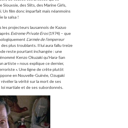
 Siouxsie, des Slits, des Marine Girls,
si. Un film donc imparfait mais néanmoins
e la salsa
!
 les projecteurs lausannois de Kazuo
 après
Extreme Private Eros
(1974) – que
ronologiquement
L’armée de l’empereur
es plus troublants. Il lui aura fallu treize
hode reste pourtant inchangée : une
t le dénommé Kenzo Okuzaki qu’Hara-San
un artiste » nous explique ce dernier,
rroriste ». Une ligne de crête plutôt
 nippone en Nouvelle-Guinée, Ozugaki
évéler la vérité sur la mort de ses
loi martiale et de ses subordonnés.