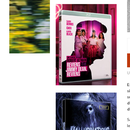
U
E
s
s
d
d
S
l