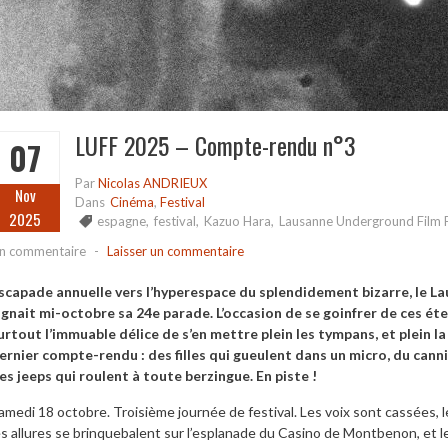
LUFF 2025 – Compte-rendu n°3
07
Par
Nicolas ANDRIEUX
Nov
Dans
Cinéma
,
Festival
2025
espagne
,
festival
,
Kazuo Hara
,
Lausanne Underground Film F
n commentaire
-
Laisser un commentaire
scapade annuelle vers l’hyperespace du splendidement bizarre, le L
ignait mi-octobre sa 24e parade. L’occasion de se goinfrer de ces éte
urtout l’immuable délice de s’en mettre plein les tympans, et plein l
ernier compte-rendu : des filles qui gueulent dans un micro, du cann
es jeeps qui roulent à toute berzingue. En piste !
amedi 18 octobre. Troisième journée de festival. Les voix sont cassées,
es allures se brinquebalent sur l’esplanade du Casino de Montbenon, et 