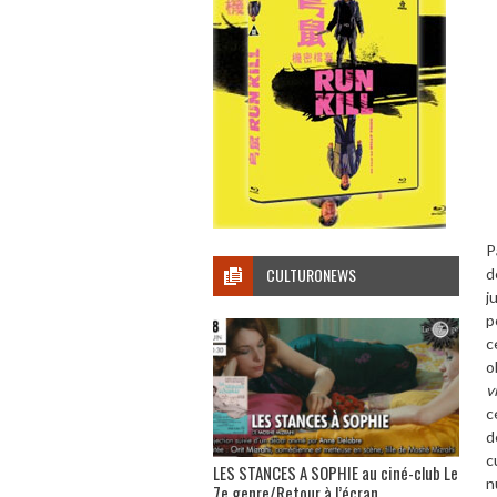
P
CULTURONEWS
d
j
p
c
o
v
c
d
c
LES STANCES A SOPHIE au ciné-club Le
n
7e genre/Retour à l’écran