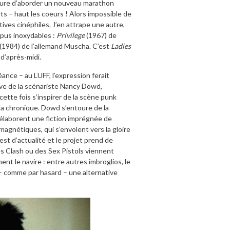
heure d’aborder un nouveau marathon
s – haut les coeurs ! Alors impossible de
tives cinéphiles. J’en attrape une autre,
pus inoxydables :
Privilege
(1967) de
(1984) de l’allemand Muscha. C’est
Ladies
d’après-midi.
ance – au LUFF, l’expression ferait
tive de la scénariste Nancy Dowd,
 cette fois s’inspirer de la scène punk
 la chronique. Dowd s’entoure de la
 élaborent une fiction imprégnée de
 magnétiques, qui s’envolent vers la gloire
est d’actualité et le projet prend de
es Clash ou des Sex Pistols viennent
nt le navire : entre autres imbroglios, le
– comme par hasard – une alternative