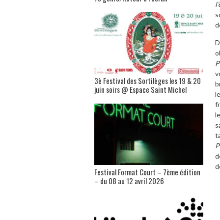
l
s
d
D
o
P
v
3è Festival des Sortilèges les 19 & 20
b
juin soirs @ Espace Saint Michel
l
f
l
s
t
P
d
d
Festival Format Court – 7ème édition
– du 08 au 12 avril 2026