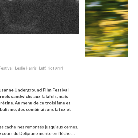
estival
,
Leslie Harris
,
Luff
,
riot grrrl
ausanne Underground Film Festival
rnels sandwichs aux falafels, mais
a rétine. Au menu de ce troisième et
ibalisme, des combinaisons latex et
 les cache-nez remontés jusqu’aux cernes,
le cours du Doliprane monte en flèche …