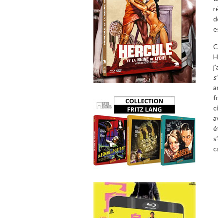
r
d
e
C
H
j
s
a
f
c
a
é
s
c