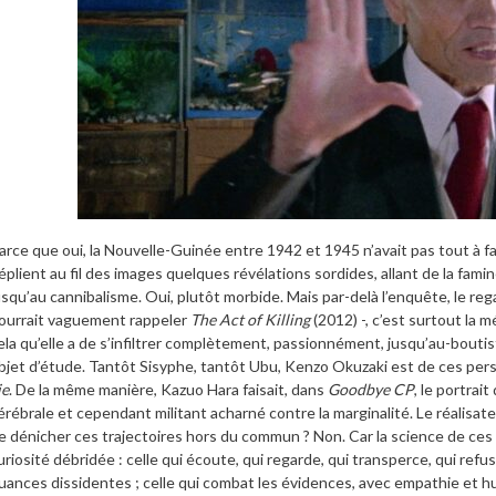
arce que oui, la Nouvelle-Guinée entre 1942 et 1945 n’avait pas tout à fai
éplient au fil des images quelques révélations sordides, allant de la fam
usqu’au cannibalisme. Oui, plutôt morbide. Mais par-delà l’enquête, le reg
ourrait vaguement rappeler
The Act of Killing
(2012) -, c’est surtout la
ela qu’elle a de s’infiltrer complètement, passionnément, jusqu’au-bout
bjet d’étude. Tantôt Sisyphe, tantôt Ubu, Kenzo Okuzaki est de ces pers
ie
. De la même manière, Kazuo Hara faisait, dans
Goodbye CP
, le portrai
érébrale et cependant militant acharné contre la marginalité. Le réalisateu
e dénicher ces trajectoires hors du commun ? Non. Car la science de ces d
uriosité débridée : celle qui écoute, qui regarde, qui transperce, qui refuse l
uances dissidentes ; celle qui combat les évidences, avec empathie et hu