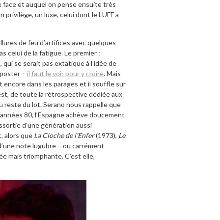
ne face et auquel on pense ensuite très
privilège, un luxe, celui dont le LUFF a
llures de feu d’artifices avec quelques
celui de la fatigue. Le premier :
qui se serait pas extatique à l’idée de
u poster –
il faut le voir pour y croire
. Mais
 encore dans les parages et il souffle sur
st, de toute la rétrospective dédiée aux
du reste du lot. Serano nous rappelle que
es années 80, l’Espagne achève doucement
ssortie d’une génération aussi
t, alors que
La Cloche de l’Enfer
(1973),
Le
d’une note lugubre – ou carrément
ée mais triomphante. C’est elle,