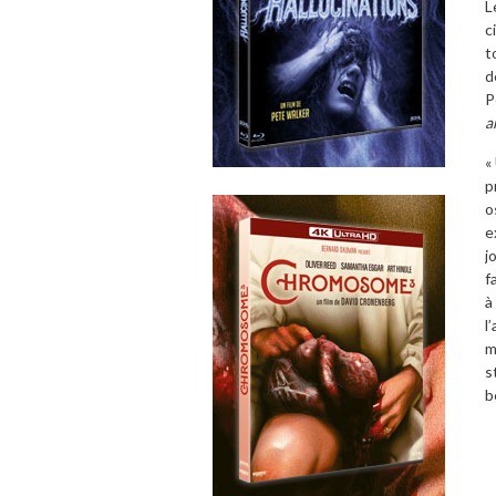
L
c
t
d
P
a
«
p
o
e
j
f
à
l
m
s
b