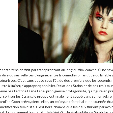
t cette tension finit par transpirer tout au long du film, comme s’il ne sa
ardive ou ses velléités d’origine, entre la comédie romantique ou la fabl
cénaristes. C’est sans doute sous l’égide des premiers que les seconds 
uitte à limiter, s’approprier, annihiler, l’éclat des Stains et de ses trois m
ême pas l’actrice Diane Lane, prodigieuse protagoniste, qui figure en pr
ui sort sur les écrans, le groupe est finalement coupé dans son envol, r
aroline Coon prévoyaient, elles, un épilogue triomphal : une tournée é
anctification féministe. C’est hors-champs que les deux finiront par avoir 
ard du mouvement Riot grrrl : de Bikini Kill, de Bratmobile, de Sarah Jaco