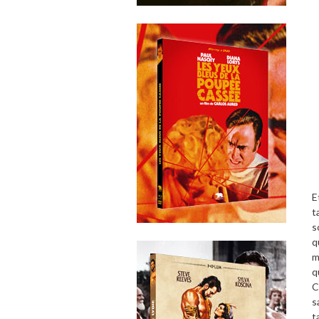
E
t
s
q
m
q
C
s
t