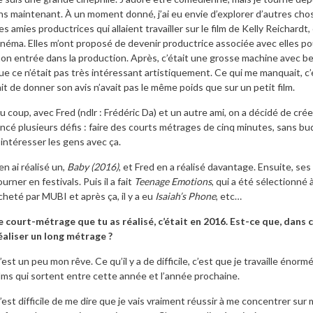
ns maintenant. À un moment donné, j’ai eu envie d’explorer d’autres cho
es amies productrices qui allaient travailler sur le film de Kelly Reichardt,
inéma. Elles m’ont proposé de devenir productrice associée avec elles p
on entrée dans la production. Après, c’était une grosse machine avec be
ue ce n’était pas très intéressant artistiquement. Ce qui me manquait, c’ét
ait de donner son avis n’avait pas le même poids que sur un petit film.
u coup, avec Fred (ndlr : Frédéric Da) et un autre ami, on a décidé de cré
ancé plusieurs défis : faire des courts métrages de cinq minutes, sans bud
’intéresser les gens avec ça.
’en ai réalisé un,
Baby (2016)
, et Fred en a réalisé davantage. Ensuite, 
ourner en festivals. Puis il a fait
Teenage Emotions
, qui a été sélectionné 
cheté par MUBI et après ça, il y a eu
Isaiah’s Phone
, etc…
e court-métrage que tu as réalisé, c’était en 2016. Est-ce que, dans 
éaliser un long métrage ?
’est un peu mon rêve. Ce qu’il y a de difficile, c’est que je travaille énorm
ilms qui sortent entre cette année et l’année prochaine.
’est difficile de me dire que je vais vraiment réussir à me concentrer sur