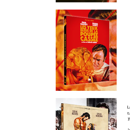
L
t
T
J