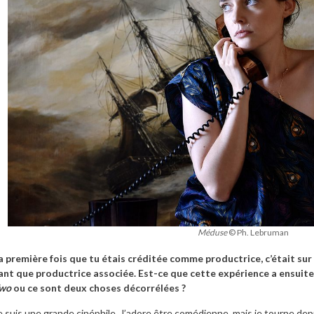
Méduse
© Ph. Lebruman
a première fois que tu étais créditée comme productrice, c’était sur
ant que productrice associée. Est-ce que cette expérience a ensuite
wo
ou ce sont deux choses décorrélées ?
e suis une grande cinéphile.
J’adore être comédienne, mais je tourne depu