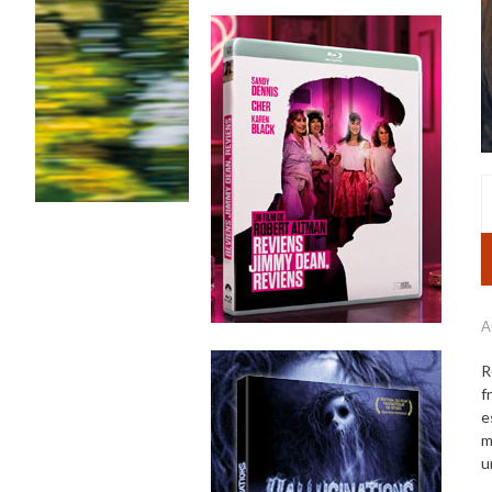
A
R
f
e
m
u