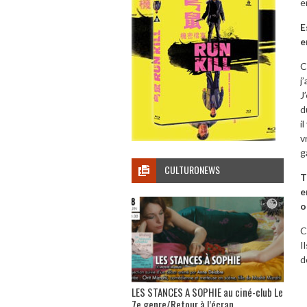
e
E
e
C
j
J
d
i
v
g
CULTURONEWS
T
e
o
C
I
d
LES STANCES A SOPHIE au ciné-club Le
7e genre/Retour à l’écran