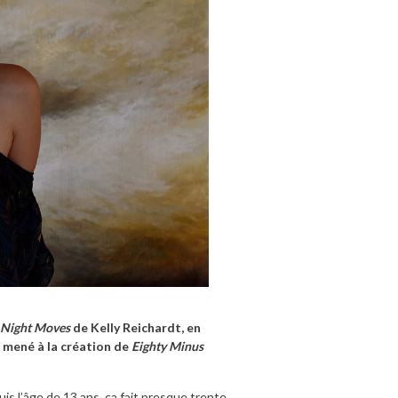
Night Moves
de Kelly Reichardt, en
 mené à la création de
Eighty Minus
is l’âge de 13 ans, ça fait presque trente