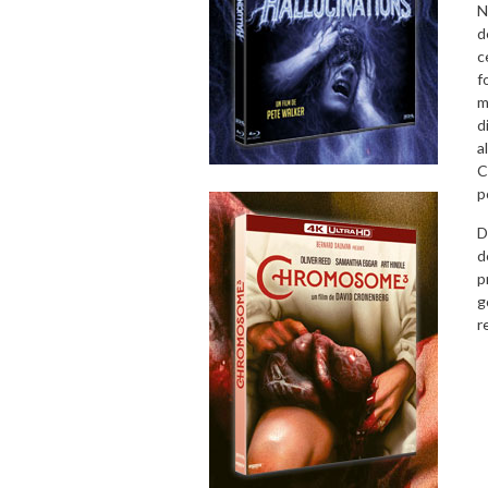
N
d
c
f
m
d
a
C
p
D
d
p
g
r