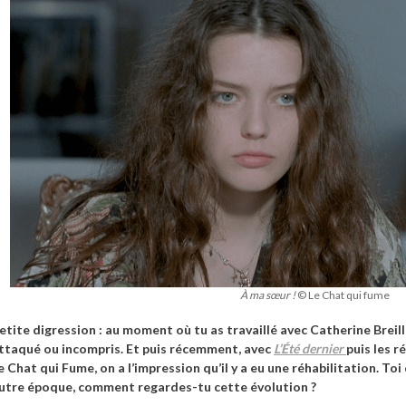
À ma sœur !
© Le Chat qui fume
etite digression : au moment où tu as travaillé avec Catherine Breil
ttaqué ou incompris. Et puis récemment, avec
L’Été dernier
puis les r
e Chat qui Fume, on a l’impression qu’il y a eu une réhabilitation. To
utre époque, comment regardes-tu cette évolution ?