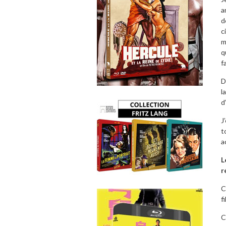
a
d
c
m
q
f
D
l
d
J
t
a
L
r
C
f
C