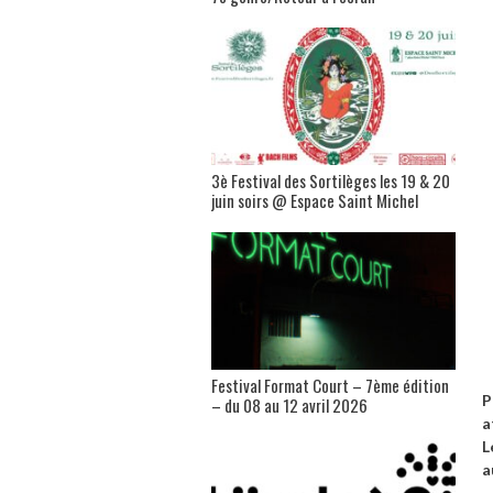
3è Festival des Sortilèges les 19 & 20
juin soirs @ Espace Saint Michel
Festival Format Court – 7ème édition
P
– du 08 au 12 avril 2026
a
L
a