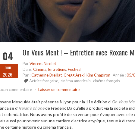
On Vous Ment ! – Entretien avec Roxane M
04
Par
Vincent Nicolet
Juin
Dans
Cinéma
,
Entretiens
,
Festival
2026
Par :
Catherine Breillat
,
Gregg Araki
,
Kim Chapiron
Année :
05/0
Actrice française
,
cinéma americain
,
cinéma français
ucun commentaire
-
Laisser un commentaire
oxane Mesquida était présente à Lyon pour la 11e édition d’
On Vous Men
rançaise d’
Isaiah’s phone
de Frédéric Da qu’elle a produit via la société 
st cofondatrice. Nous avons profité de sa venue pour évoquer avec elle 
ais aussi pour revenir sur une carrière d’actrice atypique, tenue à distanc
ne certaine histoire du cinéma français.