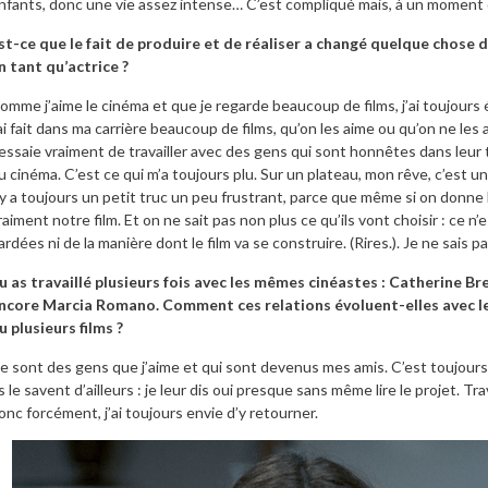
nfants, donc une vie assez intense… C’est compliqué mais, à un moment do
st-ce que le fait de produire et de réaliser a changé quelque chose d
n tant qu’actrice ?
omme j’aime le cinéma et que je regarde beaucoup de films, j’ai toujours 
’ai fait dans ma carrière beaucoup de films, qu’on les aime ou qu’on ne les
’essaie vraiment de travailler avec des gens qui sont honnêtes dans leur 
u cinéma. C’est ce qui m’a toujours plu. Sur un plateau, mon rêve, c’est un
l y a toujours un petit truc un peu frustrant, parce que même si on donne
raiment notre film. Et on ne sait pas non plus ce qu’ils vont choisir : ce n
ardées ni de la manière dont le film va se construire. (Rires.). Je ne sais p
u as travaillé plusieurs fois avec les mêmes cinéastes : Catherine Br
ncore Marcia Romano. Comment ces relations évoluent-elles avec le 
u plusieurs films ?
e sont des gens que j’aime et qui sont devenus mes amis. C’est toujours 
ls le savent d’ailleurs : je leur dis oui presque sans même lire le projet. 
onc forcément, j’ai toujours envie d’y retourner.