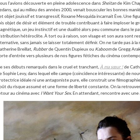
ous l’avions découverte en pleine adolescence dans
Sheitan
de Kim Chapi
edans, qui au milieu des années 2000, venait bousculer les bonnes mani
et objet jouissif et transgressif, Roxane Mesquida incarnait Ève. Une fig
ois objet de désir et élément de trouble contribuant à faire imploser le 
agnétique, un jeu instinctif et une dualité alors peu commune dans le p
istribution hétéroclite. À tort ou à raison, son visage et son aura sont
lternative, sans jamais se laisser totalement définir. On ne tarde pas à la
atherine Breillat,
Rubber
de Quentin Dupieux ou
Kaboom
de Gregg Araki
orte d’entrée vers plusieurs de nos figures fétiches du cinéma contempo
e ses débuts remarqués dans le cruel et tranchant,
À ma sœur !
de Cathe
e Sophie Levy, dans lequel elle campe (coïncidence intéressante) de nou
rotectrice idéale ni une antagoniste pure, elle construit une filmographie
oût du risque assumé et une forme de liberté constante. On la retrouve
etour au cinéma avec
I Want Your Sex
. En attendant, rencontre avec une 