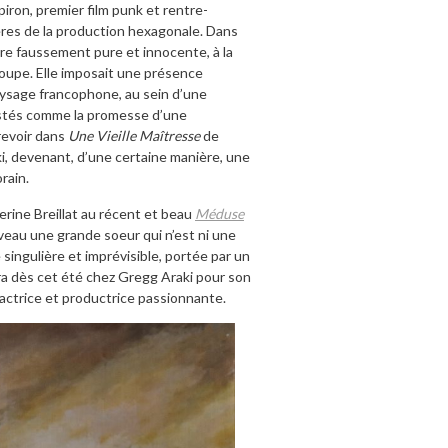
ron, premier film punk et rentre-
ères de la production hexagonale. Dans
ure faussement pure et innocente, à la
groupe. Elle imposait une présence
aysage francophone, au sein d’une
 restés comme la promesse d’une
 revoir dans
Une Vieille Maîtresse
de
, devenant, d’une certaine manière, une
rain.
rine Breillat au récent et beau
Méduse
veau une grande soeur qui n’est ni une
 singulière et imprévisible, portée par un
ra dès cet été chez Gregg Araki pour son
actrice et productrice passionnante.