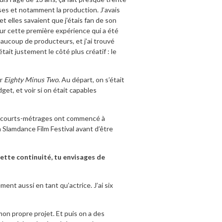
ses et notamment la production. J’avais
 et elles savaient que j’étais fan de son
our cette première expérience qui a été
aucoup de producteurs, et j’ai trouvé
ait justement le côté plus créatif : le
er
Eighty Minus Two
. Au départ, on s’était
get, et voir si on était capables
ses courts-métrages ont commencé à
à Slamdance Film Festival avant d’être
cette continuité, tu envisages de
ément aussi en tant qu’actrice. J’ai six
 mon propre projet. Et puis on a des