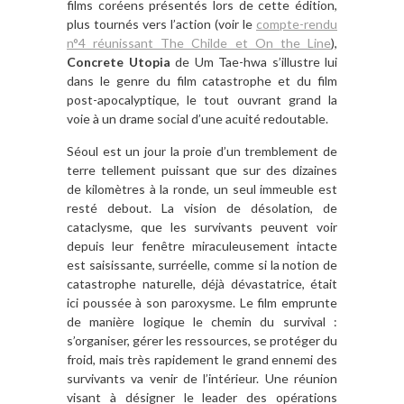
films coréens présentés lors de cette édition,
plus tournés vers l’action (voir le
compte-rendu
n°4 réunissant The Childe et On the Line
),
Concrete Utopia
de Um Tae-hwa s’illustre lui
dans le genre du film catastrophe et du film
post-apocalyptique, le tout ouvrant grand la
voie à un drame social d’une acuité redoutable.
Séoul est un jour la proie d’un tremblement de
terre tellement puissant que sur des dizaines
de kilomètres à la ronde, un seul immeuble est
resté debout. La vision de désolation, de
cataclysme, que les survivants peuvent voir
depuis leur fenêtre miraculeusement intacte
est saisissante, surréelle, comme si la notion de
catastrophe naturelle, déjà dévastatrice, était
ici poussée à son paroxysme. Le film emprunte
de manière logique le chemin du survival :
s’organiser, gérer les ressources, se protéger du
froid, mais très rapidement le grand ennemi des
survivants va venir de l’intérieur. Une réunion
visant à désigner le leader des opérations