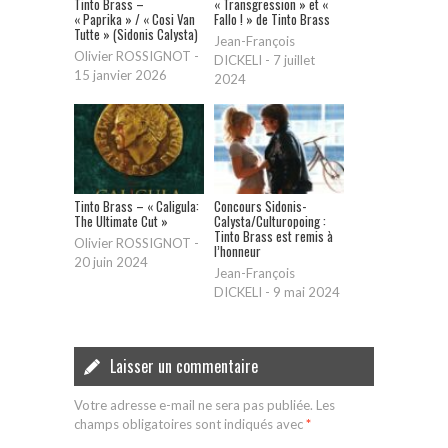
Tinto Brass –
« Transgression » et «
« Paprika » / « Cosi Van
Fallo ! » de Tinto Brass
Tutte » (Sidonis Calysta)
Jean-François
Olivier ROSSIGNOT
-
DICKELI
-
7 juillet
15 janvier 2026
2024
Tinto Brass – « Caligula:
Concours Sidonis-
The Ultimate Cut »
Calysta/Culturopoing :
Tinto Brass est remis à
Olivier ROSSIGNOT
-
l’honneur
20 juin 2024
Jean-François
DICKELI
-
9 mai 2024
Laisser un commentaire
Votre adresse e-mail ne sera pas publiée.
Les
champs obligatoires sont indiqués avec
*