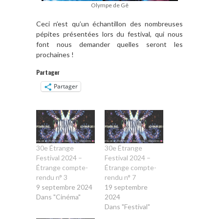
Olympe de Gê
Ceci n’est qu’un échantillon des nombreuses
pépites présentées lors du festival, qui nous
font nous demander quelles seront les
prochaines !
Partager
Partager
30e Étrange
30e Étrange
Festival 2024 –
Festival 2024 –
Étrange compte-
Étrange compte-
rendu n° 3
rendu n° 7
9 septembre 2024
19 septembre
Dans "Cinéma"
2024
Dans "Festival"