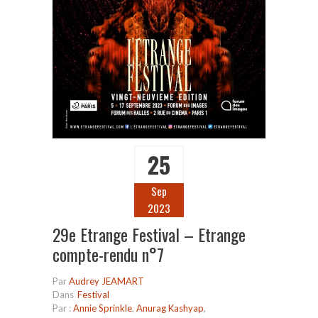
25
Sep
2023
29e Etrange Festival – Etrange
compte-rendu n°7
Par
Audrey JEAMART
Dans
Festival
Par :
Annie Sprinkle
,
Anurag Kashyap
,