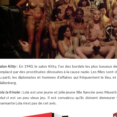
alon Kitty
:
En 1940, le salon Kitty, l’un des bordels les plus luxueux d
emplacé par des prostituées dévouées à la cause nazie. Les filles sont c
u parti, les diplomates et hommes d’affaires qui fréquentent le lieu, et 
allenberg.
ola la frivole
:
Lola est une jeune et jolie jeune fille fiancée avec Maset
elui-ci est un peu vieux jeu. Il est convaincu qu’ils doivent demeurer v
harmante Lola n’est pas de cet avis.