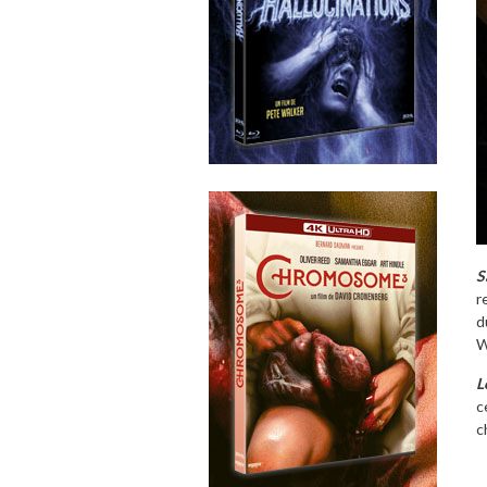
S
r
d
W
L
c
c