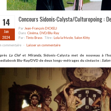
Concours Sidonis-Calysta/Culturopoing : De
14
Par
Jean-François DICKELI
Jan
Dans
Cinéma
,
DVD/Blu-Ray
2024
Par :
Tinto Brass
Titre :
Lola la frivole
,
Salon Kitty
n commentaire
-
Laisser un commentaire
près
La Clef
et
Miranda
, Sidonis-Calysta met de nouveau à l’h
ediabook Blu-Ray/DVD de deux longs-métrages du cinéaste :
Salon 