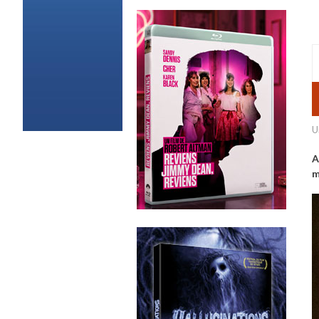
U
A
m