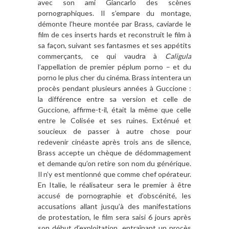
avec son ami Giancarlo des scènes
pornographiques. Il s’empare du montage,
démonte l’heure montée par Brass, caviarde le
film de ces inserts hards et reconstruit le film à
sa façon, suivant ses fantasmes et ses appétits
commerçants, ce qui vaudra à
Caligula
l’appellation de premier péplum porno – et du
porno le plus cher du cinéma. Brass intentera un
procès pendant plusieurs années à Guccione :
la différence entre sa version et celle de
Guccione, affirme-t-il, était la même que celle
entre le Colisée et ses ruines. Exténué et
soucieux de passer à autre chose pour
redevenir cinéaste après trois ans de silence,
Brass accepte un chèque de dédommagement
et demande qu’on retire son nom du générique.
Il n’y est mentionné que comme chef opérateur.
En Italie, le réalisateur sera le premier à être
accusé de pornographie et d’obscénité, les
accusations allant jusqu’à des manifestations
de protestation, le film sera saisi 6 jours après
son début d’exploitation, entraînant un procès