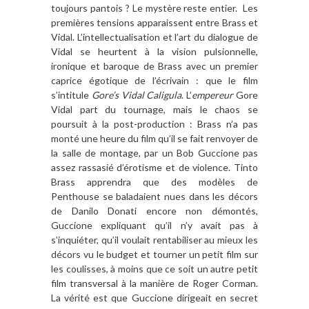
toujours pantois ? Le mystère reste entier. Les
premières tensions apparaissent entre Brass et
Vidal. L’intellectualisation et l’art du dialogue de
Vidal se heurtent à la vision pulsionnelle,
ironique et baroque de Brass avec un premier
caprice égotique de l’écrivain : que le film
s’intitule
Gore’s Vidal Caligula
. L’
empereur
Gore
Vidal part du tournage, mais le chaos se
poursuit à la post-production : Brass n’a pas
monté une heure du film qu’il se fait renvoyer de
la salle de montage, par un Bob Guccione pas
assez rassasié d’érotisme et de violence. Tinto
Brass apprendra que des modèles de
Penthouse se baladaient nues dans les décors
de Danilo Donati encore non démontés,
Guccione expliquant qu’il n’y avait pas à
s’inquiéter, qu’il voulait rentabiliser au mieux les
décors vu le budget et tourner un petit film sur
les coulisses, à moins que ce soit un autre petit
film transversal à la manière de Roger Corman.
La vérité est que Guccione dirigeait en secret