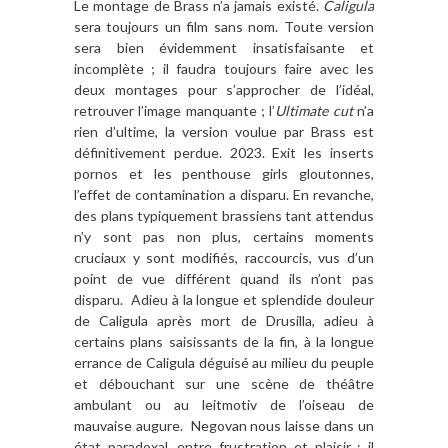
Le montage de Brass n’a jamais existé.
Caligula
sera toujours un film sans nom. Toute version
sera bien évidemment insatisfaisante et
incomplète ; il faudra toujours faire avec les
deux montages pour s’approcher de l’idéal,
retrouver l’image manquante ; l’
Ultimate cut
n’a
rien d’ultime, la version voulue par Brass est
définitivement perdue. 2023. Exit les inserts
pornos et les penthouse girls gloutonnes,
l’effet de contamination a disparu. En revanche,
des plans typiquement brassiens tant attendus
n’y sont pas non plus, certains moments
cruciaux y sont modifiés, raccourcis, vus d’un
point de vue différent quand ils n’ont pas
disparu. Adieu à la longue et splendide douleur
de Caligula après mort de Drusilla, adieu à
certains plans saisissants de la fin, à la longue
errance de Caligula déguisé au milieu du peuple
et débouchant sur une scène de théâtre
ambulant ou au leitmotiv de l’oiseau de
mauvaise augure. Negovan nous laisse dans un
état paradoxal, entre frustration et plaisir : il