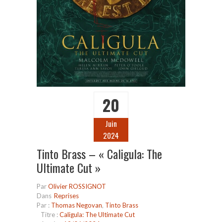
20
Juin
2024
Tinto Brass – « Caligula: The
Ultimate Cut »
Par
Olivier ROSSIGNOT
Dans
Reprises
Par :
Thomas Negovan
,
Tinto Brass
Titre :
Caligula: The Ultimate Cut