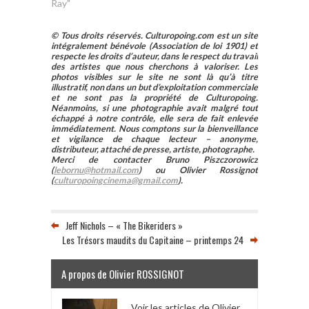
Ray"
© Tous droits réservés. Culturopoing.com est un site
intégralement bénévole (Association de loi 1901) et
respecte les droits d’auteur, dans le respect du travail
des artistes que nous cherchons à valoriser. Les
photos visibles sur le site ne sont là qu’à titre
illustratif, non dans un but d’exploitation commerciale
et ne sont pas la propriété de Culturopoing.
Néanmoins, si une photographie avait malgré tout
échappé à notre contrôle, elle sera de fait enlevée
immédiatement. Nous comptons sur la bienveillance
et vigilance de chaque lecteur – anonyme,
distributeur, attaché de presse, artiste, photographe.
Merci de contacter Bruno Piszczorowicz
(
lebornu@hotmail.com
) ou Olivier Rossignot
(
culturopoingcinema@gmail.com
).
Jeff Nichols – « The Bikeriders »
Les Trésors maudits du Capitaine – printemps 24
A propos de Olivier ROSSIGNOT
Voir les articles de Olivier