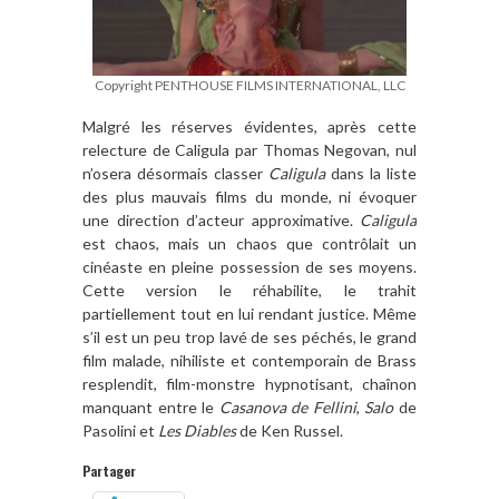
Copyright PENTHOUSE FILMS INTERNATIONAL, LLC
Malgré les réserves évidentes, après cette
relecture de Caligula par Thomas Negovan, nul
n’osera désormais classer
Caligula
dans la liste
des plus mauvais films du monde, ni évoquer
une direction d’acteur approximative.
Caligula
est chaos, mais un chaos que contrôlait un
cinéaste en pleine possession de ses moyens.
Cette version le réhabilite, le trahit
partiellement tout en lui rendant justice. Même
s’il est un peu trop lavé de ses péchés, le grand
film malade, nihiliste et contemporain de Brass
resplendit, film-monstre hypnotisant, chaînon
manquant entre le
Casanova de Fellini
,
Salo
de
Pasolini et
Les Diables
de Ken Russel.
Partager