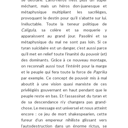
méchant, mais un héros don-juanesque et
métaphysique multipliant les sacrilèges,
provoquant le destin pour qu’il s’abatte sur lui.
Inéluctable. Toute la teneur politique de
Caligula
, sa colère et sa moquerie y
apparaissent au grand jour. Pasolini et sa
métaphysique du mal ne sont pas loin. Si ce
tyran suicidaire est un danger, c’est aussi parce
qu’il met en relief toute l’inanité du pouvoir (et)
des dominants. Grâce à ce nouveau montage,
on reconnaît aussi tout l’intérêt pour la marge
et le peuple qui fera toute la force de
Paprika
par exemple. Ce concept de pouvoir mis à mal
aboutit à une vision quasi marxiste de ces
privilégiés gouvernant en haut pendant que le
peuple reste en bas. Et l’assassinat du tyran et
de sa descendance n’y changera pas grand-
chose. Le message est universel et nous atteint
encore : ce jeu de mort shakespearien, cette
fureur d’un empereur nihiliste glissant vers
l’autodestruction dans un énorme rictus, se