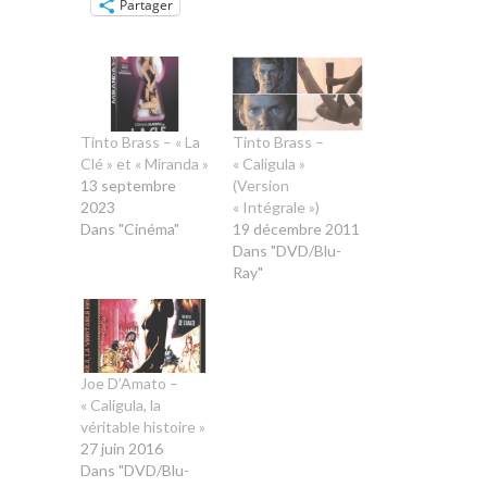
Partager
Tinto Brass – « La
Tinto Brass –
Clé » et « Miranda »
« Caligula »
13 septembre
(Version
2023
« Intégrale »)
Dans "Cinéma"
19 décembre 2011
Dans "DVD/Blu-
Ray"
Joe D’Amato –
« Caligula, la
véritable histoire »
27 juin 2016
Dans "DVD/Blu-