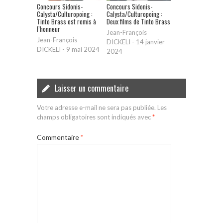
Concours Sidonis-
Concours Sidonis-
Calysta/Culturopoing :
Calysta/Culturopoing :
Tinto Brass est remis à
Deux films de Tinto Brass
l’honneur
Jean-François
Jean-François
DICKELI
-
14 janvier
DICKELI
-
9 mai 2024
2024
Laisser un commentaire
Votre adresse e-mail ne sera pas publiée.
Les
champs obligatoires sont indiqués avec
*
Commentaire
*