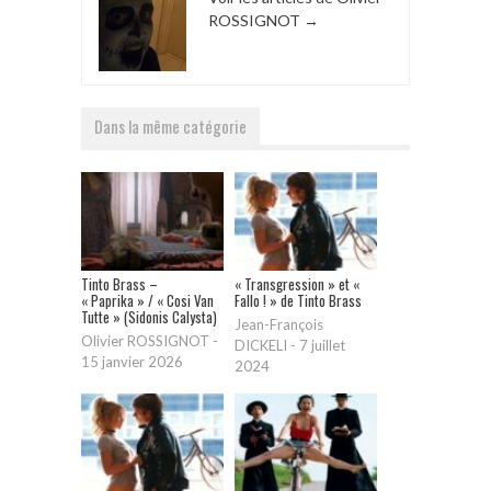
ROSSIGNOT
→
Dans la même catégorie
Tinto Brass –
« Transgression » et «
« Paprika » / « Cosi Van
Fallo ! » de Tinto Brass
Tutte » (Sidonis Calysta)
Jean-François
Olivier ROSSIGNOT
-
DICKELI
-
7 juillet
15 janvier 2026
2024