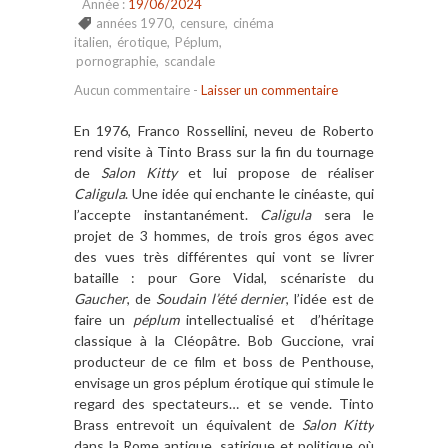
Année :
19/06/2024
années 1970
,
censure
,
cinéma
italien
,
érotique
,
Péplum
,
pornographie
,
scandale
Aucun commentaire
-
Laisser un commentaire
En 1976, Franco Rossellini, neveu de Roberto
rend visite à Tinto Brass sur la fin du tournage
de
Salon Kitty
et lui propose de réaliser
Caligula
. Une idée qui enchante le cinéaste, qui
l’accepte instantanément.
Caligula
sera le
projet de 3 hommes, de trois gros égos avec
des vues très différentes qui vont se livrer
bataille : pour Gore Vidal, scénariste du
Gaucher
, de
Soudain l’été dernier
, l’idée est de
faire un
péplum
intellectualisé et d’héritage
classique à la Cléopâtre. Bob Guccione, vrai
producteur de ce film et boss de Penthouse,
envisage un gros péplum érotique qui stimule le
regard des spectateurs… et se vende. Tinto
Brass entrevoit un équivalent de
Salon Kitty
dans la Rome antique, satirique et politique où