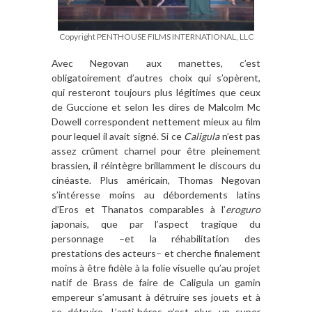
Copyright PENTHOUSE FILMS INTERNATIONAL, LLC
Avec Negovan aux manettes, c’est
obligatoirement d’autres choix qui s’opèrent,
qui resteront toujours plus légitimes que ceux
de Guccione et selon les dires de Malcolm Mc
Dowell correspondent nettement mieux au film
pour lequel il avait signé. Si ce
Caligula
n’est pas
assez crûment charnel pour être pleinement
brassien, il réintègre brillamment le discours du
cinéaste. Plus américain, Thomas Negovan
s’intéresse moins au débordements latins
d’Eros et Thanatos comparables à l’
eroguro
japonais, que par l’aspect tragique du
personnage –et la réhabilitation des
prestations des acteurs– et cherche finalement
moins à être fidèle à la folie visuelle qu’au projet
natif de Brass de faire de Caligula un gamin
empereur s’amusant à détruire ses jouets et à
se détruire. L’anti-héros n’est plus un super