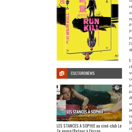
f
r
s
m
P
P
p
l
d
E
c
CULTURONEWS
s
c
p
p
d
v
j
r
(
LES STANCES A SOPHIE au ciné-club Le
c
7e genre/Retour à l’écran