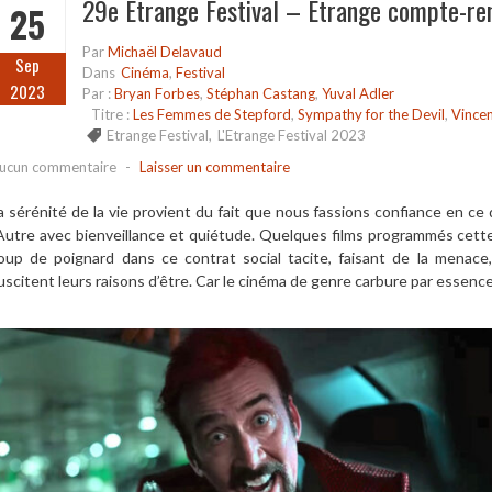
29e Etrange Festival – Etrange compte-re
25
Par
Michaël Delavaud
Sep
Dans
Cinéma
,
Festival
2023
Par :
Bryan Forbes
,
Stéphan Castang
,
Yuval Adler
Titre :
Les Femmes de Stepford
,
Sympathy for the Devil
,
Vincen
Etrange Festival
,
L'Etrange Festival 2023
ucun commentaire
-
Laisser un commentaire
a sérénité de la vie provient du fait que nous fassions confiance en c
’Autre avec bienveillance et quiétude. Quelques films programmés cette
oup de poignard dans ce contrat social tacite, faisant de la menace, d
uscitent leurs raisons d’être. Car le cinéma de genre carbure par essence