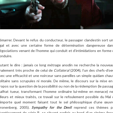
émarrer. Devant le refus du conducteur, le passager clandestin sort u
gal et avec une certaine forme de détermination dangereuse dans 
égociations venant de l’homme qui conduit et d’intimidations en forme de
onduire.
utant le dire : jamais ce long métrage anodin ne recherche la nouvea
inalement très proche de celui de
Collateral
(2004), l’un des chefs-d’o
vec une efficacité et une noirceur sans pareilles un simple quidam chauf
olitaire sans scrupules ni morale. De même, le discours sur la mise en
ropos sur la question de la possibilité ou non de la rédemption (le pass
alfrat tueur, transformant l’homme ordinaire lui-même en menace) n
illeurs et mieux traités, ce travail sur le refoulement possible du Mal
’importe quel moment faisant tout le sel philosophique d’une œu
ronenberg, 2005).
Sympathy for the Devil
reprend ces thèmes pa
ivertissement de série B, se situant parfois au bord d’un cinéma for