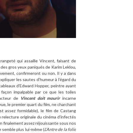
angeté qui assaille Vincent, faisant de
 des gros yeux paniqués de Karim Leklou,
ivement, confirmeront ou non. Il y a dans
pliquer les sautes d’humeur à l’égard du
 tableaux d’Edward Hopper, peintre ayant
 façon impalpable par ce que les toiles
’acteur de
Vincent doit mourir
incarne
ue, le premier quart du film, ne charchant
st assez formidable), le film de Castang
relecture originale du cinéma d’infectés
en finalement assez réjouissante sous nos
e semble plus lui-même (
L’Antre de la folie