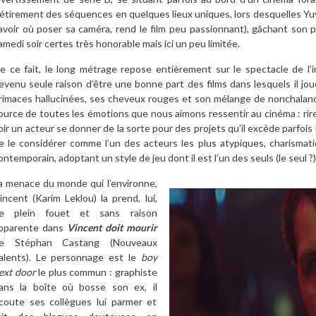
l’étirement des séquences en quelques lieux uniques, lors desquelles Yuv
avoir où poser sa caméra, rend le film peu passionnant), gâchant so
amedi soir certes très honorable mais ici un peu limitée.
e ce fait, le long métrage repose entièrement sur le spectacle de l’
evenu seule raison d’être une bonne part des films dans lesquels il j
rimaces hallucinées, ses cheveux rouges et son mélange de nonchalance 
ource de toutes les émotions que nous aimons ressentir au cinéma : rire,
oir un acteur se donner de la sorte pour des projets qu’il excède parfois
e le considérer comme l’un des acteurs les plus atypiques, charismat
ontemporain, adoptant un style de jeu dont il est l’un des seuls (le seul 
a menace du monde qui l’environne,
incent (Karim Leklou) la prend, lui,
e plein fouet et sans raison
pparente dans
Vincent doit mourir
e Stéphan Castang (Nouveaux
alents). Le personnage est le
boy
ext door
le plus commun : graphiste
ans la boîte où bosse son ex, il
coute ses collègues lui parmer et