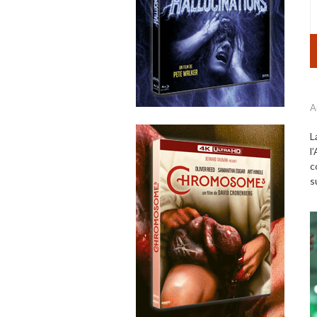
A
L
l
c
s