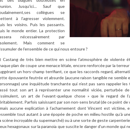
ait des blagues douteuses en
éunion. Jusqu’ici… Sauf que
oudainement,ses collègues se
ettent à l’agresser violemment.
uis les voisins. Puis les passants.
uis le monde entier. La protection
assera nécessairement par
’isolement. Mais comment se
issumuler de l’ensemble de ce qui nous entoure ?
t Castang de très bien mettre en scène l’atmosphère de violente étr
haque plan de coupe une menace létale, encore renforcée par la terreur
uggérant un hors-champ terrifiant, ce que les raccords regard, alternat
ette épouvante feutrée et absurde (aucune raison tangible ne semble ex
ersonnage) une inquiétude tranchante qui n’est pas sans rappeler les
assé tout son art à représenter une normalité viciée, perturbée de
issimulent, un art de l’«avant-quelque chose » que le regard de l
éritablement. Parfois saisissant par son non-sens brutal (de ce point de v
amais aucune explication à l’acharnement dont Vincent est victime, e
essemble tout autant à une épopée de poche en milieu hostile qu’à une 
la scène incroyable du supermarché) ou à une sorte de geste carpenteri
ieux hexagonaux sur la paranoïa que suscite le danger d’un monde qui n