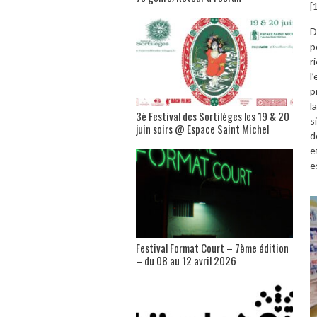
[
D
p
r
l
p
l
3è Festival des Sortilèges les 19 & 20
s
juin soirs @ Espace Saint Michel
d
e
e
Festival Format Court – 7ème édition
– du 08 au 12 avril 2026