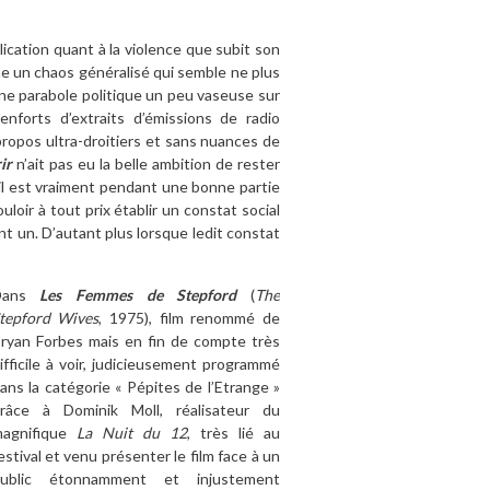
cation quant à la violence que subit son
ne un chaos généralisé qui semble ne plus
 une parabole politique un peu vaseuse sur
forts d’extraits d’émissions de radio
propos ultra-droitiers et sans nuances de
ir
n’ait pas eu la belle ambition de rester
’il est vraiment pendant une bonne partie
loir à tout prix établir un constat social
ent un. D’autant plus lorsque ledit constat
Dans
Les Femmes de Stepford
(
The
tepford Wives
, 1975), film renommé de
ryan Forbes mais en fin de compte très
ifficile à voir, judicieusement programmé
ans la catégorie « Pépites de l’Etrange »
râce à Dominik Moll, réalisateur du
agnifique
La Nuit du 12
, très lié au
estival et venu présenter le film face à un
ublic étonnamment et injustement