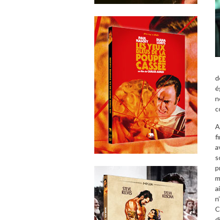
d
é
n
c
A
f
a
s
p
m
a
n
C
d