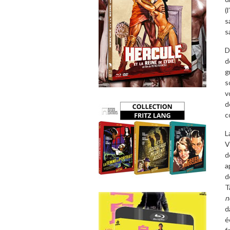
(
s
s
D
d
g
s
v
d
c
L
V
d
a
d
T
n
d
é