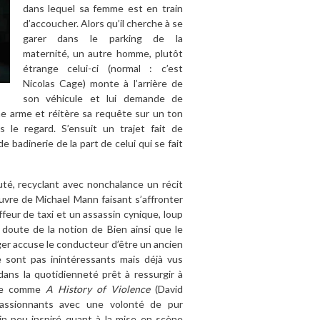
dans lequel sa femme est en train
d’accoucher. Alors qu’il cherche à se
garer dans le parking de la
maternité, un autre homme, plutôt
étrange celui-ci (normal : c’est
Nicolas Cage) monte à l’arrière de
son véhicule et lui demande de
ne arme et réitère sa requête sur un ton
le regard. S’ensuit un trajet fait de
 badinerie de la part de celui qui se fait
uté, recyclant avec nonchalance un récit
euvre de Michael Mann faisant s’affronter
feur de taxi et un assassin cynique, loup
 doute de la notion de Bien ainsi que le
ager accuse le conducteur d’être un ancien
e sont pas inintéressants mais déjà vus
 dans la quotidienneté prêt à ressurgir à
vre comme
A History of Violence
(David
ssionnants avec une volonté de pur
ain peu inspiré quant à la mise en scène