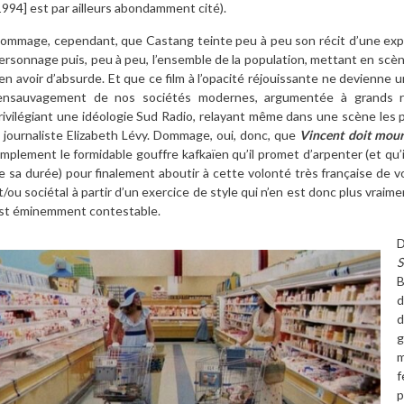
1994] est par ailleurs abondamment cité).
ommage, cependant, que Castang teinte peu à peu son récit d’une expli
ersonnage puis, peu à peu, l’ensemble de la population, mettant en scè
ien avoir d’absurde. Et que ce film à l’opacité réjouissante ne devienne
’ensauvagement de nos sociétés modernes, argumentée à grands ren
rivilégiant une idéologie Sud Radio, relayant même dans une scène les 
a journaliste Elizabeth Lévy. Dommage, oui, donc, que
Vincent doit mour
implement le formidable gouffre kafkaïen qu’il promet d’arpenter (et qu
e sa durée) pour finalement aboutir à cette volonté très française de vou
t/ou sociétal à partir d’un exercice de style qui n’en est donc plus vraim
st éminemment contestable.
S
B
d
d
g
m
f
p