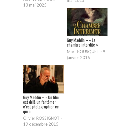
mai 2025
13 mai 2025
Guy Maddin – « La
chambre interdite »
Marc BOUSQUET
-
9
janvier 2016
Guy Maddin – « Un film
est déjà un fantôme :
c’est photographier ce
qui n...
Olivier ROSSIGNOT
-
19 décembre 2015