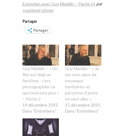
Entretien avec Guy Maddin – Partie III
par
rossignot-olivier
Partager
Partager
Guy Maddin – « Un
Guy Maddin – « Je
film est déjà un
me sens dans de
fantôme : c’est
nouveaux
photographier ce
territoires où
qui n’existera plus »
personne d’autre
– Partie 2
ne veut aller »
19 décembre 2015
15 décembre 2015
Dans "Entretiens"
Dans "Entretiens"