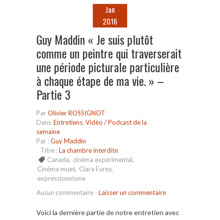
Jan
2016
Guy Maddin « Je suis plutôt
comme un peintre qui traverserait
une période picturale particulière
à chaque étape de ma vie. » –
Partie 3
Par
Olivier ROSSIGNOT
Dans
Entretiens
,
Vidéo / Podcast de la
semaine
Par :
Guy Maddin
Titre :
La chambre interdite
Canada
,
cinéma expérimental
,
Cinéma muet
,
Clara Furey
,
expressionnisme
Aucun commentaire
-
Laisser un commentaire
Voici la dernière partie de notre entretien avec