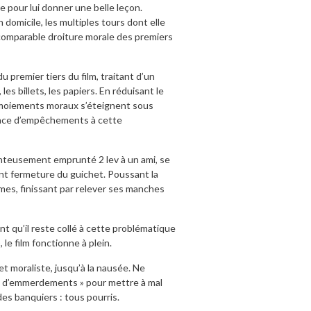
e pour lui donner une belle leçon.
 domicile, les multiples tours dont elle
ncomparable droiture morale des premiers
u premier tiers du film, traitant d’un
s billets, les papiers. En réduisant le
ermoiements moraux s’éteignent sous
place d’empêchements à cette
onteusement emprunté 2 lev à un ami, se
ant fermeture du guichet. Poussant la
mes, finissant par relever ses manches
nt qu’il reste collé à cette problématique
le film fonctionne à plein.
et moraliste, jusqu’à la nausée. Ne
lus d’emmerdements » pour mettre à mal
 des banquiers : tous pourris.