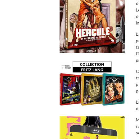
d
L
d
i
L
p
f
l
p
C
t
p
p
L
d
M
r
s