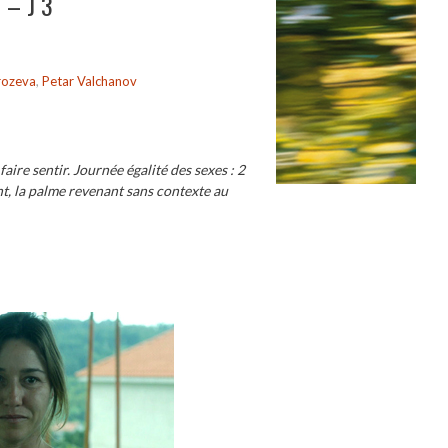
e – J 3
rozeva
,
Petar Valchanov
aire sentir. Journée égalité des sexes : 2
t, la palme revenant sans contexte au