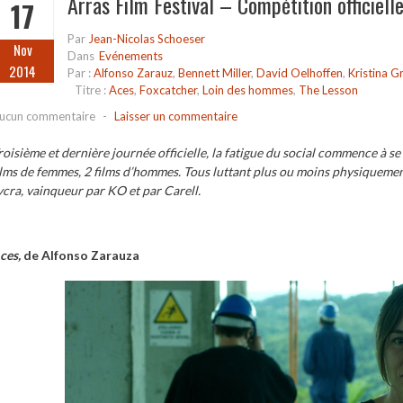
Arras Film Festival – Compétition officiell
17
Par
Jean-Nicolas Schoeser
Nov
Dans
Evénements
2014
Par :
Alfonso Zarauz
,
Bennett Miller
,
David Oelhoffen
,
Kristina G
Titre :
Aces
,
Foxcatcher
,
Loin des hommes
,
The Lesson
ucun commentaire
-
Laisser un commentaire
roisième et dernière journée officielle, la fatigue du social commence à se f
ilms de femmes, 2 films d’hommes. Tous luttant plus ou moins physiquemen
ycra, vainqueur par KO et par Carell.
ces,
de Alfonso Zarauza