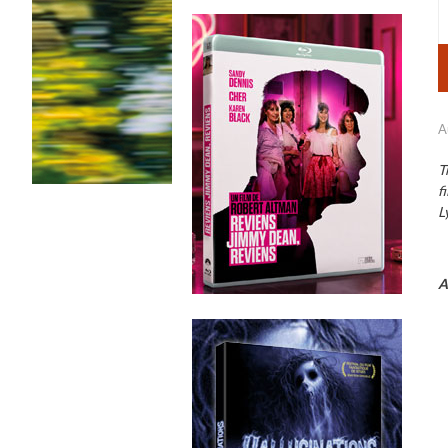
A
T
f
L
A