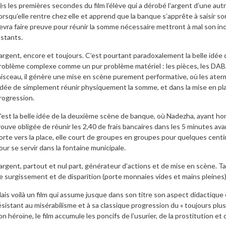
ès les premières secondes du film l’élève qui a dérobé l’argent d’une autr
orsqu’elle rentre chez elle et apprend que la banque s’apprête à saisir son
evra faire preuve pour réunir la somme nécessaire mettront à mal son i
nstants.
’argent, encore et toujours. C’est pourtant paradoxalement la belle idée d
roblème complexe comme un pur problème matériel : les pièces, les DAB, le
aisceau, il génère une mise en scène purement performative, où les at
’idée de simplement réunir physiquement la somme, et dans la mise en 
rogression.
’est la belle idée de la deuxième scène de banque, où Nadezha, ayant h
rouve obligée de réunir les 2,40 de frais bancaires dans les 5 minutes av
orte vers la place, elle court de groupes en groupes pour quelques centi
our se servir dans la fontaine municipale.
’argent, partout et nul part, générateur d’actions et de mise en scène. Ta
e surgissement et de disparition (porte monnaies vides et mains pleines), 
ais voilà un film qui assume jusque dans son titre son aspect didactique 
ésistant au misérabilisme et à sa classique progression du « toujours p
on héroïne, le film accumule les poncifs de l’usurier, de la prostitution et