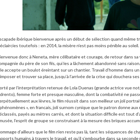
scapade ibérique bienvenue après un début de sélection quand même t
’éclaircies toutefois : en 2014, la misère n’est pas moins pénible au soleil.
ienvenue donc à Neneta, mère célibataire et courage, de retour dans sa 
ompagnie du père de son fils, qui les a lâchement abandonné sans raison. B
lle accepte un boulot éreintant sur un chantier. Travail d’homme dans 
’imposer et trouver sa place, jusqu’à l’arrivée de la crise qui douchera se
orté par l’interprétation retenue de Lola Duenas (grande actrice vue 
drento), femme forte et presque masculine, dont la combativité ne passe 
erpétuellement aux lèvres, le film réussit dans son meilleur un joli portrai
 phénomènes », en francais, joli surnom cynique que le patron donne aux m
éclassés, payés au mètres carrés, et dont la situation difficile est tout d
musée, l’esprit de groupe se construisant à la mesure des briques accumu
ommage d’ailleurs que le film n’en reste pas là, tant les séquences de cha
apports humains à travers le travail, et qu’il s’embourbe dans sa seconde par