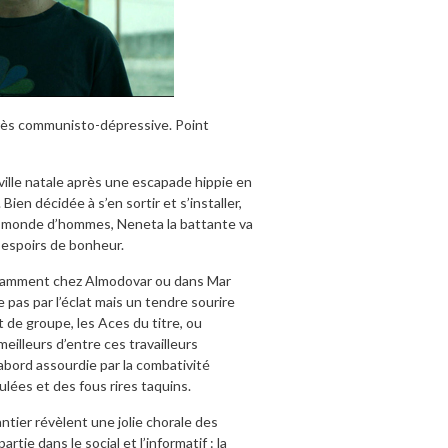
rès communisto-dépressive. Point
ville natale après une escapade hippie en
ien décidée à s’en sortir et s’installer,
un monde d’hommes, Neneta la battante va
s espoirs de bonheur.
notamment chez Almodovar ou dans Mar
pas par l’éclat mais un tendre sourire
t de groupe, les Aces du titre, ou
eilleurs d’entre ces travailleurs
’abord assourdie par la combativité
lées et des fous rires taquins.
ntier révèlent une jolie chorale des
tie dans le social et l’informatif : la