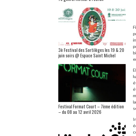
F
p
i
p
3è Festival des Sortilèges les 19 & 20
b
juin soirs @ Espace Saint Michel
e
E
l
é
é
m
l
Festival Format Court – 7ème édition
s
– du 08 au 12 avril 2026
I
é
c