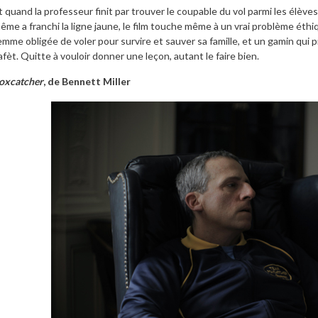
t quand la professeur finit par trouver le coupable du vol parmi les élèves 
ême a franchi la ligne jaune, le film touche même à un vrai problème éth
emme obligée de voler pour survire et sauver sa famille, et un gamin qui 
afèt. Quitte à vouloir donner une leçon, autant le faire bien.
oxcatcher
, de Bennett Miller