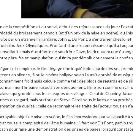
in de la compétition et du social, début des réjouissances du jour : Foxca
récédé du bruissement cannois (et d’un prix de la mise en scène), ou l’his
nvité par un étrange milliardaire, John E. Du Pont, à s’entrainer chez lui 
rochains Jeux Olympiques. Profitant d’une reconnaissance qu’il a toujou
ienveillante mais étouffante de son frère Dave, Mark nouera une étrange r
ntre père-fils et manipulation, qui finira par démolir doucement la confianc
légant et complexe, le film dégage une inquiétude sourde dès ses premier
uttent en silence, là où le cinéma hollywoodien l’aurait enrobé de musique
tonnamment froid mais calculé comme tel : des blocs de regards et de si
tonnamment linéaire, jusqu’à son dénouement, filmé non comme un clima
alaise qui gronde sous les masques des visages. Celui de Chaning Tatum
armes du regard, mais surtout de Steve Carell sous le latex de sa prothès
ensation de dualité : celle de reconnaître les traits de l’acteur tout en n’ar
ncroyable objet de mise en scène, le film impressionne par sa capacité 
clat toute la complexité de l’âme humaine : il faut voir Du Pont, gamin trop
oach pour faire une démonstration des prises de bases lorsqu’il constate