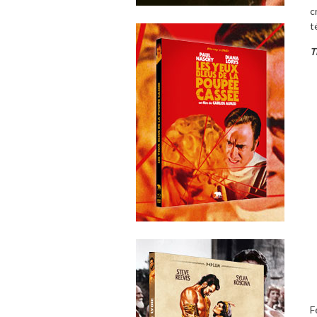
c
t
T
F