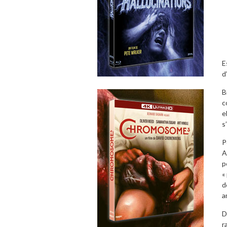
E
d
B
c
e
s
P
A
p
«
d
a
D
r