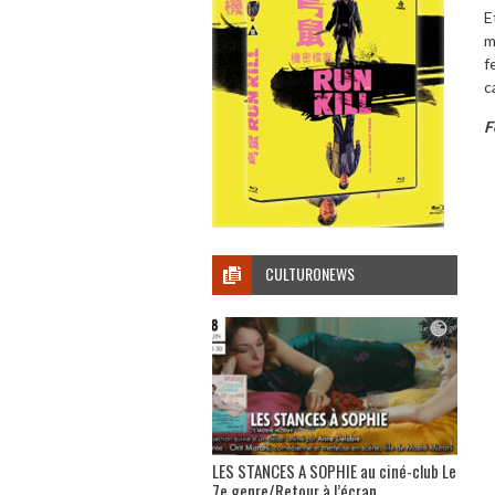
E
m
f
c
F
CULTURONEWS
LES STANCES A SOPHIE au ciné-club Le
7e genre/Retour à l’écran