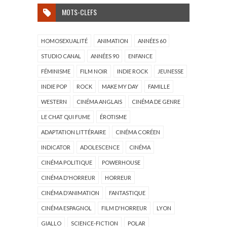
MOTS-CLEFS
HOMOSEXUALITÉ
ANIMATION
ANNÉES 60
STUDIO CANAL
ANNÉES 90
ENFANCE
FÉMINISME
FILM NOIR
INDIE ROCK
JEUNESSE
INDIE POP
ROCK
MAKE MY DAY
FAMILLE
WESTERN
CINÉMA ANGLAIS
CINÉMA DE GENRE
LE CHAT QUI FUME
ÉROTISME
ADAPTATION LITTÉRAIRE
CINÉMA CORÉEN
INDICATOR
ADOLESCENCE
CINÉMA
CINÉMA POLITIQUE
POWERHOUSE
CINÉMA D'HORREUR
HORREUR
CINÉMA D'ANIMATION
FANTASTIQUE
CINÉMA ESPAGNOL
FILM D'HORREUR
LYON
GIALLO
SCIENCE-FICTION
POLAR