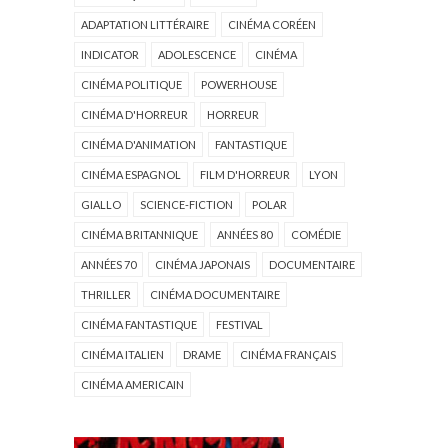
ADAPTATION LITTÉRAIRE
CINÉMA CORÉEN
INDICATOR
ADOLESCENCE
CINÉMA
CINÉMA POLITIQUE
POWERHOUSE
CINÉMA D'HORREUR
HORREUR
CINÉMA D'ANIMATION
FANTASTIQUE
CINÉMA ESPAGNOL
FILM D'HORREUR
LYON
GIALLO
SCIENCE-FICTION
POLAR
CINÉMA BRITANNIQUE
ANNÉES 80
COMÉDIE
ANNÉES 70
CINÉMA JAPONAIS
DOCUMENTAIRE
THRILLER
CINÉMA DOCUMENTAIRE
CINÉMA FANTASTIQUE
FESTIVAL
CINÉMA ITALIEN
DRAME
CINÉMA FRANÇAIS
CINÉMA AMERICAIN