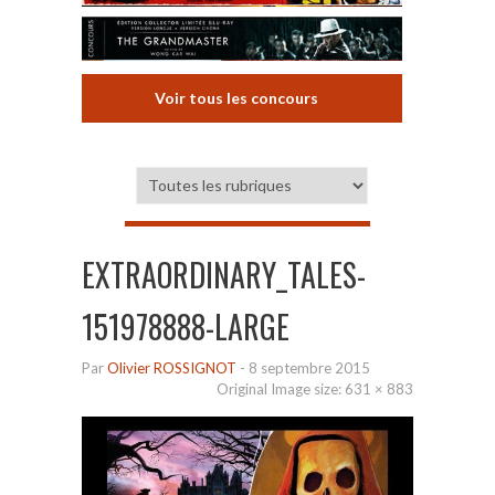
Voir tous les concours
EXTRAORDINARY_TALES-
151978888-LARGE
Par
Olivier ROSSIGNOT
-
8 septembre 2015
Original Image size:
631 × 883