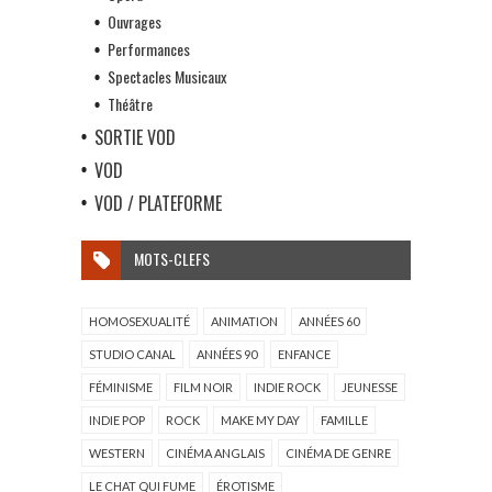
Ouvrages
Performances
Spectacles Musicaux
Théâtre
SORTIE VOD
VOD
VOD / PLATEFORME
MOTS-CLEFS
HOMOSEXUALITÉ
ANIMATION
ANNÉES 60
STUDIO CANAL
ANNÉES 90
ENFANCE
FÉMINISME
FILM NOIR
INDIE ROCK
JEUNESSE
INDIE POP
ROCK
MAKE MY DAY
FAMILLE
WESTERN
CINÉMA ANGLAIS
CINÉMA DE GENRE
LE CHAT QUI FUME
ÉROTISME