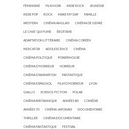
FÉMINISME
FILM NOIR
INDIE ROCK
JEUNESSE
INDIE POP
ROCK
MAKE MY DAY
FAMILLE
WESTERN
CINÉMA ANGLAIS
CINÉMA DE GENRE
LE CHAT QUI FUME
ÉROTISME
ADAPTATION LITTÉRAIRE
CINÉMA CORÉEN
INDICATOR
ADOLESCENCE
CINÉMA
CINÉMA POLITIQUE
POWERHOUSE
CINÉMA D'HORREUR
HORREUR
CINÉMA D'ANIMATION
FANTASTIQUE
CINÉMA ESPAGNOL
FILM D'HORREUR
LYON
GIALLO
SCIENCE-FICTION
POLAR
CINÉMA BRITANNIQUE
ANNÉES 80
COMÉDIE
ANNÉES 70
CINÉMA JAPONAIS
DOCUMENTAIRE
THRILLER
CINÉMA DOCUMENTAIRE
CINÉMA FANTASTIQUE
FESTIVAL