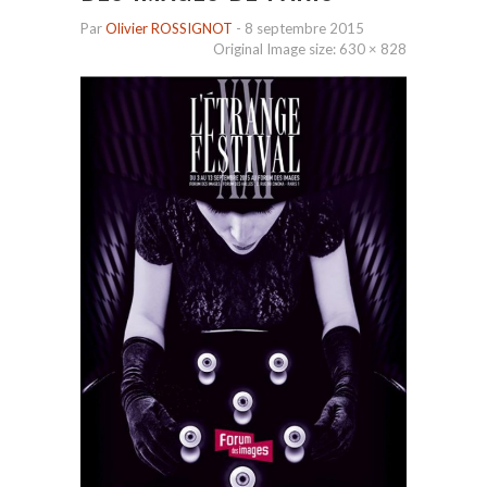
Par
Olivier ROSSIGNOT
-
8 septembre 2015
Original Image size:
630 × 828