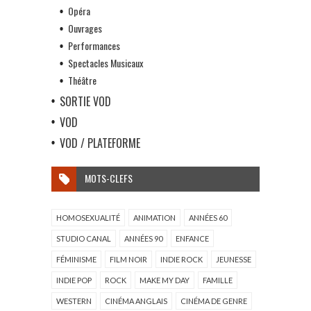
Opéra
Ouvrages
Performances
Spectacles Musicaux
Théâtre
SORTIE VOD
VOD
VOD / PLATEFORME
MOTS-CLEFS
HOMOSEXUALITÉ
ANIMATION
ANNÉES 60
STUDIO CANAL
ANNÉES 90
ENFANCE
FÉMINISME
FILM NOIR
INDIE ROCK
JEUNESSE
INDIE POP
ROCK
MAKE MY DAY
FAMILLE
WESTERN
CINÉMA ANGLAIS
CINÉMA DE GENRE