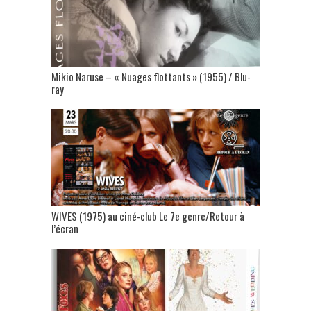
Mikio Naruse – « Nuages flottants » (1955) / Blu-
ray
WIVES (1975) au ciné-club Le 7e genre/Retour à
l’écran