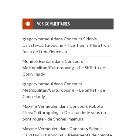
VOS COMMENTAIRES
gregory tarmoul
dans
Concours Sidonis
Calysta/Culturopoing – « Le Train sifflera trois
fois » de Fred Zinneman
Muniroh Burdani
dans
Concours
Metropolitan/Culturopoing -« Le Sifflet » de
Corin Hardy
gregory tarmoul
dans
Concours
Metropolitan/Culturopoing -« Le Sifflet » de
Corin Hardy
Maxime Vermeulen
dans
Concours Roboto
Films/Culturopoing : « De l’eau tiède sous un
pont rouge » de Shōhei Imamura
Maxime Vermeulen
dans
Concours Sidonis
Calysta/Culturopoing – Règlements de compte