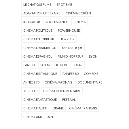
LE CHAT QUI FUME
ÉROTISME
ADAPTATION LITTÉRAIRE
CINÉMA CORÉEN
INDICATOR
ADOLESCENCE
CINÉMA
CINÉMA POLITIQUE
POWERHOUSE
CINÉMA D'HORREUR
HORREUR
CINÉMA D'ANIMATION
FANTASTIQUE
CINÉMA ESPAGNOL
FILM D'HORREUR
LYON
GIALLO
SCIENCE-FICTION
POLAR
CINÉMA BRITANNIQUE
ANNÉES 80
COMÉDIE
ANNÉES 70
CINÉMA JAPONAIS
DOCUMENTAIRE
THRILLER
CINÉMA DOCUMENTAIRE
CINÉMA FANTASTIQUE
FESTIVAL
CINÉMA ITALIEN
DRAME
CINÉMA FRANÇAIS
CINÉMA AMERICAIN