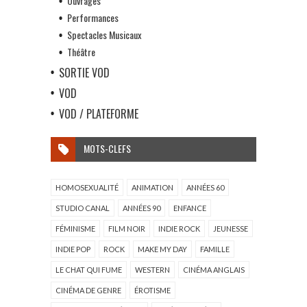
Ouvrages
Performances
Spectacles Musicaux
Théâtre
SORTIE VOD
VOD
VOD / PLATEFORME
MOTS-CLEFS
HOMOSEXUALITÉ
ANIMATION
ANNÉES 60
STUDIO CANAL
ANNÉES 90
ENFANCE
FÉMINISME
FILM NOIR
INDIE ROCK
JEUNESSE
INDIE POP
ROCK
MAKE MY DAY
FAMILLE
LE CHAT QUI FUME
WESTERN
CINÉMA ANGLAIS
CINÉMA DE GENRE
ÉROTISME