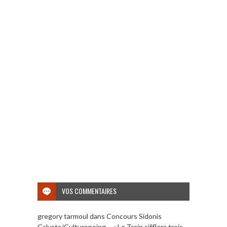
VOS COMMENTAIRES
gregory tarmoul
dans
Concours Sidonis
Calysta/Culturopoing – « Le Train sifflera trois