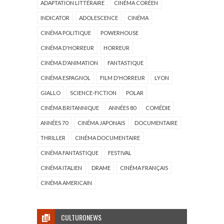
ADAPTATION LITTÉRAIRE
CINÉMA CORÉEN
INDICATOR
ADOLESCENCE
CINÉMA
CINÉMA POLITIQUE
POWERHOUSE
CINÉMA D'HORREUR
HORREUR
CINÉMA D'ANIMATION
FANTASTIQUE
CINÉMA ESPAGNOL
FILM D'HORREUR
LYON
GIALLO
SCIENCE-FICTION
POLAR
CINÉMA BRITANNIQUE
ANNÉES 80
COMÉDIE
ANNÉES 70
CINÉMA JAPONAIS
DOCUMENTAIRE
THRILLER
CINÉMA DOCUMENTAIRE
CINÉMA FANTASTIQUE
FESTIVAL
CINÉMA ITALIEN
DRAME
CINÉMA FRANÇAIS
CINÉMA AMERICAIN
CULTURONEWS