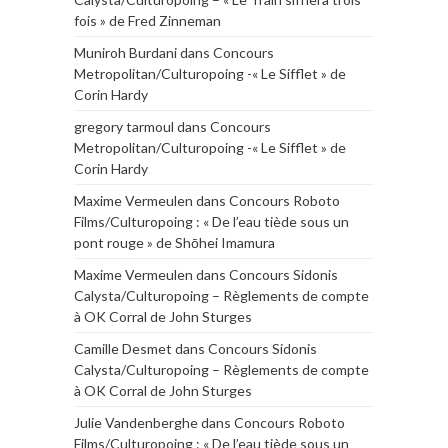
fois » de Fred Zinneman
Muniroh Burdani
dans
Concours
Metropolitan/Culturopoing -« Le Sifflet » de
Corin Hardy
gregory tarmoul
dans
Concours
Metropolitan/Culturopoing -« Le Sifflet » de
Corin Hardy
Maxime Vermeulen
dans
Concours Roboto
Films/Culturopoing : « De l’eau tiède sous un
pont rouge » de Shōhei Imamura
Maxime Vermeulen
dans
Concours Sidonis
Calysta/Culturopoing – Règlements de compte
à OK Corral de John Sturges
Camille Desmet
dans
Concours Sidonis
Calysta/Culturopoing – Règlements de compte
à OK Corral de John Sturges
Julie Vandenberghe
dans
Concours Roboto
Films/Culturopoing : « De l’eau tiède sous un