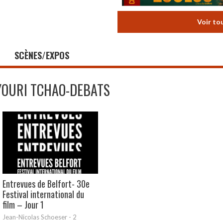
Voir to
SCÈNES/EXPOS
YOURI TCHAO-DEBATS
Entrevues de Belfort- 30e
Festival international du
film – Jour 1
Jean-Nicolas Schoeser
-
2