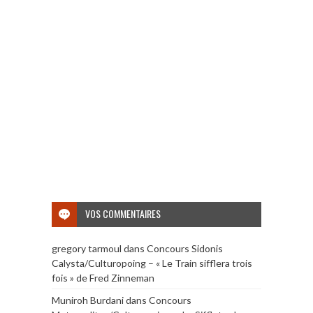
VOS COMMENTAIRES
gregory tarmoul
dans
Concours Sidonis
Calysta/Culturopoing – « Le Train sifflera trois
fois » de Fred Zinneman
Muniroh Burdani
dans
Concours