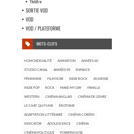
Théâtre
SORTIE VOD
VOD
VOD / PLATEFORME
MOTS-CLEFS
HOMOSEXUALITÉ
ANIMATION
ANNÉES 60
STUDIO CANAL
ANNÉES 90
ENFANCE
FÉMINISME
FILM NOIR
INDIE ROCK
JEUNESSE
INDIE POP
ROCK
MAKE MY DAY
FAMILLE
WESTERN
CINÉMA ANGLAIS
CINÉMA DE GENRE
LE CHAT QUI FUME
ÉROTISME
ADAPTATION LITTÉRAIRE
CINÉMA CORÉEN
INDICATOR
ADOLESCENCE
CINÉMA
CINÉMA POLITIQUE
POWERHOUSE