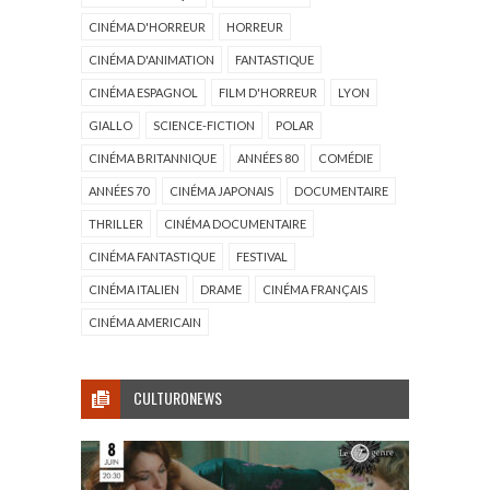
CINÉMA D'HORREUR
HORREUR
CINÉMA D'ANIMATION
FANTASTIQUE
CINÉMA ESPAGNOL
FILM D'HORREUR
LYON
GIALLO
SCIENCE-FICTION
POLAR
CINÉMA BRITANNIQUE
ANNÉES 80
COMÉDIE
ANNÉES 70
CINÉMA JAPONAIS
DOCUMENTAIRE
THRILLER
CINÉMA DOCUMENTAIRE
CINÉMA FANTASTIQUE
FESTIVAL
CINÉMA ITALIEN
DRAME
CINÉMA FRANÇAIS
CINÉMA AMERICAIN
CULTURONEWS