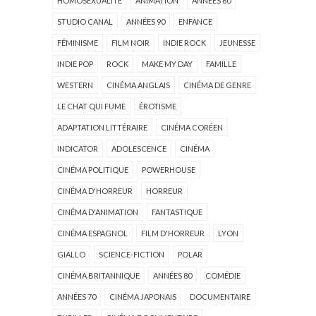
HOMOSEXUALITÉ
ANIMATION
ANNÉES 60
STUDIO CANAL
ANNÉES 90
ENFANCE
FÉMINISME
FILM NOIR
INDIE ROCK
JEUNESSE
INDIE POP
ROCK
MAKE MY DAY
FAMILLE
WESTERN
CINÉMA ANGLAIS
CINÉMA DE GENRE
LE CHAT QUI FUME
ÉROTISME
ADAPTATION LITTÉRAIRE
CINÉMA CORÉEN
INDICATOR
ADOLESCENCE
CINÉMA
CINÉMA POLITIQUE
POWERHOUSE
CINÉMA D'HORREUR
HORREUR
CINÉMA D'ANIMATION
FANTASTIQUE
CINÉMA ESPAGNOL
FILM D'HORREUR
LYON
GIALLO
SCIENCE-FICTION
POLAR
CINÉMA BRITANNIQUE
ANNÉES 80
COMÉDIE
ANNÉES 70
CINÉMA JAPONAIS
DOCUMENTAIRE