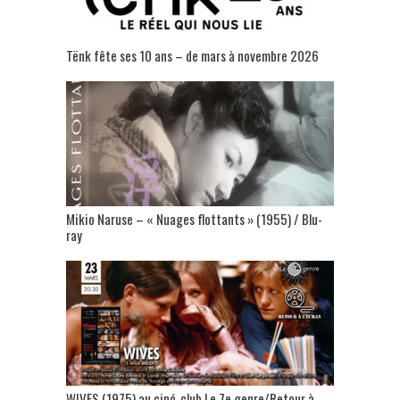
Tënk fête ses 10 ans – de mars à novembre 2026
Mikio Naruse – « Nuages flottants » (1955) / Blu-
ray
WIVES (1975) au ciné-club Le 7e genre/Retour à