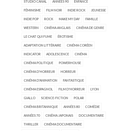
STUDIO CANAL
ANNÉES 90
ENFANCE
FÉMINISME
FILM NOIR
INDIE ROCK
JEUNESSE
INDIE POP
ROCK
MAKE MY DAY
FAMILLE
WESTERN
CINÉMA ANGLAIS
CINÉMA DE GENRE
LE CHAT QUI FUME
ÉROTISME
ADAPTATION LITTÉRAIRE
CINÉMA CORÉEN
INDICATOR
ADOLESCENCE
CINÉMA
CINÉMA POLITIQUE
POWERHOUSE
CINÉMA D'HORREUR
HORREUR
CINÉMA D'ANIMATION
FANTASTIQUE
CINÉMA ESPAGNOL
FILM D'HORREUR
LYON
GIALLO
SCIENCE-FICTION
POLAR
CINÉMA BRITANNIQUE
ANNÉES 80
COMÉDIE
ANNÉES 70
CINÉMA JAPONAIS
DOCUMENTAIRE
THRILLER
CINÉMA DOCUMENTAIRE