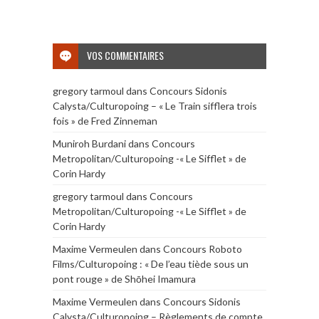
VOS COMMENTAIRES
gregory tarmoul
dans
Concours Sidonis
Calysta/Culturopoing – « Le Train sifflera trois
fois » de Fred Zinneman
Muniroh Burdani
dans
Concours
Metropolitan/Culturopoing -« Le Sifflet » de
Corin Hardy
gregory tarmoul
dans
Concours
Metropolitan/Culturopoing -« Le Sifflet » de
Corin Hardy
Maxime Vermeulen
dans
Concours Roboto
Films/Culturopoing : « De l’eau tiède sous un
pont rouge » de Shōhei Imamura
Maxime Vermeulen
dans
Concours Sidonis
Calysta/Culturopoing – Règlements de compte