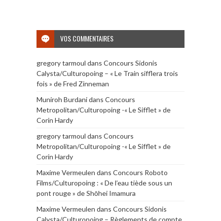
VOS COMMENTAIRES
gregory tarmoul
dans
Concours Sidonis
Calysta/Culturopoing – « Le Train sifflera trois
fois » de Fred Zinneman
Muniroh Burdani
dans
Concours
Metropolitan/Culturopoing -« Le Sifflet » de
Corin Hardy
gregory tarmoul
dans
Concours
Metropolitan/Culturopoing -« Le Sifflet » de
Corin Hardy
Maxime Vermeulen
dans
Concours Roboto
Films/Culturopoing : « De l’eau tiède sous un
pont rouge » de Shōhei Imamura
Maxime Vermeulen
dans
Concours Sidonis
Calysta/Culturopoing – Règlements de compte