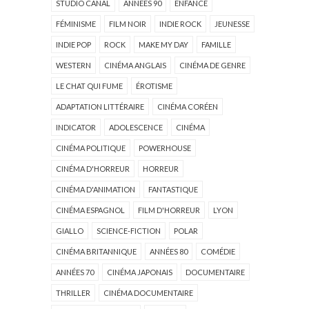
STUDIO CANAL
ANNÉES 90
ENFANCE
FÉMINISME
FILM NOIR
INDIE ROCK
JEUNESSE
INDIE POP
ROCK
MAKE MY DAY
FAMILLE
WESTERN
CINÉMA ANGLAIS
CINÉMA DE GENRE
LE CHAT QUI FUME
ÉROTISME
ADAPTATION LITTÉRAIRE
CINÉMA CORÉEN
INDICATOR
ADOLESCENCE
CINÉMA
CINÉMA POLITIQUE
POWERHOUSE
CINÉMA D'HORREUR
HORREUR
CINÉMA D'ANIMATION
FANTASTIQUE
CINÉMA ESPAGNOL
FILM D'HORREUR
LYON
GIALLO
SCIENCE-FICTION
POLAR
CINÉMA BRITANNIQUE
ANNÉES 80
COMÉDIE
ANNÉES 70
CINÉMA JAPONAIS
DOCUMENTAIRE
THRILLER
CINÉMA DOCUMENTAIRE