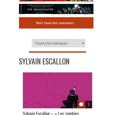
Voir tous les concours
SYLVAIN ESCALLON
1
Sylvain Escallon – « Les zombies