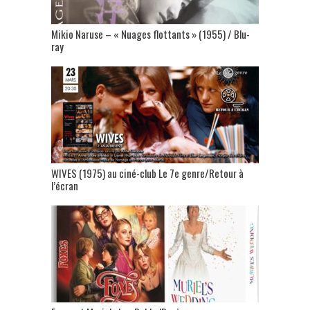
Mikio Naruse – « Nuages flottants » (1955) / Blu-
ray
WIVES (1975) au ciné-club Le 7e genre/Retour à
l’écran