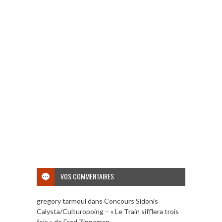
VOS COMMENTAIRES
gregory tarmoul
dans
Concours Sidonis
Calysta/Culturopoing – « Le Train sifflera trois
fois » de Fred Zinneman