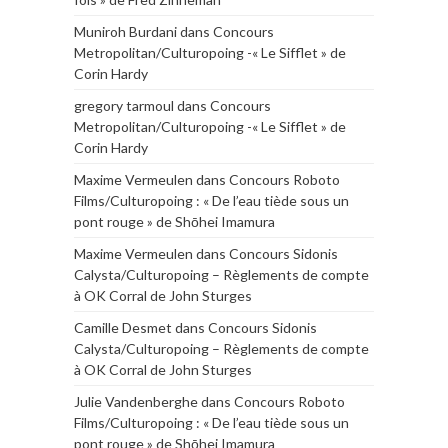
Muniroh Burdani
dans
Concours
Metropolitan/Culturopoing -« Le Sifflet » de
Corin Hardy
gregory tarmoul
dans
Concours
Metropolitan/Culturopoing -« Le Sifflet » de
Corin Hardy
Maxime Vermeulen
dans
Concours Roboto
Films/Culturopoing : « De l’eau tiède sous un
pont rouge » de Shōhei Imamura
Maxime Vermeulen
dans
Concours Sidonis
Calysta/Culturopoing – Règlements de compte
à OK Corral de John Sturges
Camille Desmet
dans
Concours Sidonis
Calysta/Culturopoing – Règlements de compte
à OK Corral de John Sturges
Julie Vandenberghe
dans
Concours Roboto
Films/Culturopoing : « De l’eau tiède sous un
pont rouge » de Shōhei Imamura