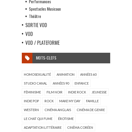
Performances
Spectacles Musicaux
Théâtre
SORTIE VOD
VOD
VOD / PLATEFORME
MOTS-CLEFS
HOMOSEXUALITÉ
ANIMATION
ANNÉES 60
STUDIO CANAL
ANNÉES 90
ENFANCE
FÉMINISME
FILM NOIR
INDIE ROCK
JEUNESSE
INDIE POP
ROCK
MAKE MY DAY
FAMILLE
WESTERN
CINÉMA ANGLAIS
CINÉMA DE GENRE
LE CHAT QUI FUME
ÉROTISME
ADAPTATION LITTÉRAIRE
CINÉMA CORÉEN