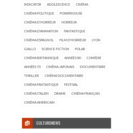
INDICATOR
ADOLESCENCE
CINÉMA
CINÉMA POLITIQUE
POWERHOUSE
CINÉMA D'HORREUR
HORREUR
CINÉMA D'ANIMATION
FANTASTIQUE
CINÉMA ESPAGNOL
FILM D'HORREUR
LYON
GIALLO
SCIENCE-FICTION
POLAR
CINÉMA BRITANNIQUE
ANNÉES 80
COMÉDIE
ANNÉES 70
CINÉMA JAPONAIS
DOCUMENTAIRE
THRILLER
CINÉMA DOCUMENTAIRE
CINÉMA FANTASTIQUE
FESTIVAL
CINÉMA ITALIEN
DRAME
CINÉMA FRANÇAIS
CINÉMA AMERICAIN
CULTURONEWS