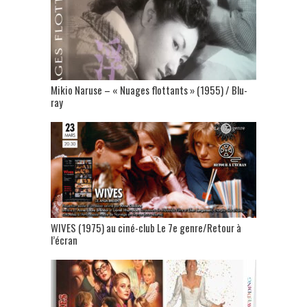
Mikio Naruse – « Nuages flottants » (1955) / Blu-
ray
WIVES (1975) au ciné-club Le 7e genre/Retour à
l’écran