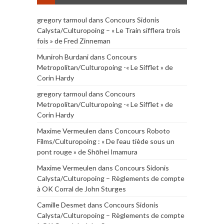
gregory tarmoul
dans
Concours Sidonis
Calysta/Culturopoing – « Le Train sifflera trois
fois » de Fred Zinneman
Muniroh Burdani
dans
Concours
Metropolitan/Culturopoing -« Le Sifflet » de
Corin Hardy
gregory tarmoul
dans
Concours
Metropolitan/Culturopoing -« Le Sifflet » de
Corin Hardy
Maxime Vermeulen
dans
Concours Roboto
Films/Culturopoing : « De l’eau tiède sous un
pont rouge » de Shōhei Imamura
Maxime Vermeulen
dans
Concours Sidonis
Calysta/Culturopoing – Règlements de compte
à OK Corral de John Sturges
Camille Desmet
dans
Concours Sidonis
Calysta/Culturopoing – Règlements de compte