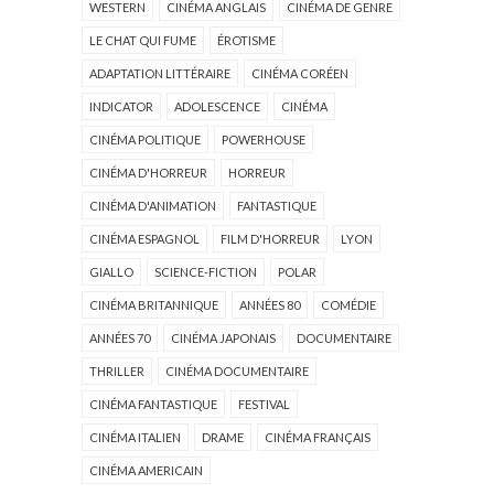
WESTERN
CINÉMA ANGLAIS
CINÉMA DE GENRE
LE CHAT QUI FUME
ÉROTISME
ADAPTATION LITTÉRAIRE
CINÉMA CORÉEN
INDICATOR
ADOLESCENCE
CINÉMA
CINÉMA POLITIQUE
POWERHOUSE
CINÉMA D'HORREUR
HORREUR
CINÉMA D'ANIMATION
FANTASTIQUE
CINÉMA ESPAGNOL
FILM D'HORREUR
LYON
GIALLO
SCIENCE-FICTION
POLAR
CINÉMA BRITANNIQUE
ANNÉES 80
COMÉDIE
ANNÉES 70
CINÉMA JAPONAIS
DOCUMENTAIRE
THRILLER
CINÉMA DOCUMENTAIRE
CINÉMA FANTASTIQUE
FESTIVAL
CINÉMA ITALIEN
DRAME
CINÉMA FRANÇAIS
CINÉMA AMERICAIN