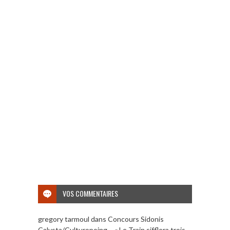
VOS COMMENTAIRES
gregory tarmoul
dans
Concours Sidonis
Calysta/Culturopoing – « Le Train sifflera trois