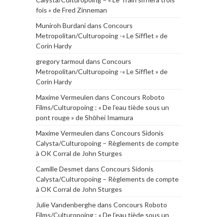
fois » de Fred Zinneman
Muniroh Burdani
dans
Concours
Metropolitan/Culturopoing -« Le Sifflet » de
Corin Hardy
gregory tarmoul
dans
Concours
Metropolitan/Culturopoing -« Le Sifflet » de
Corin Hardy
Maxime Vermeulen
dans
Concours Roboto
Films/Culturopoing : « De l’eau tiède sous un
pont rouge » de Shōhei Imamura
Maxime Vermeulen
dans
Concours Sidonis
Calysta/Culturopoing – Règlements de compte
à OK Corral de John Sturges
Camille Desmet
dans
Concours Sidonis
Calysta/Culturopoing – Règlements de compte
à OK Corral de John Sturges
Julie Vandenberghe
dans
Concours Roboto
Films/Culturopoing : « De l’eau tiède sous un