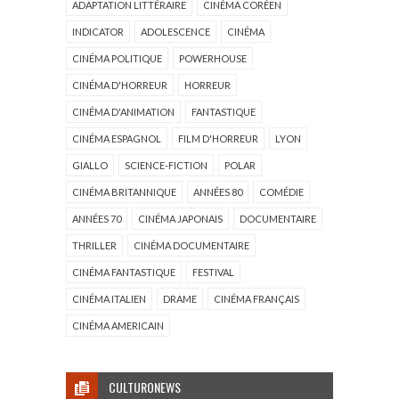
ADAPTATION LITTÉRAIRE
CINÉMA CORÉEN
INDICATOR
ADOLESCENCE
CINÉMA
CINÉMA POLITIQUE
POWERHOUSE
CINÉMA D'HORREUR
HORREUR
CINÉMA D'ANIMATION
FANTASTIQUE
CINÉMA ESPAGNOL
FILM D'HORREUR
LYON
GIALLO
SCIENCE-FICTION
POLAR
CINÉMA BRITANNIQUE
ANNÉES 80
COMÉDIE
ANNÉES 70
CINÉMA JAPONAIS
DOCUMENTAIRE
THRILLER
CINÉMA DOCUMENTAIRE
CINÉMA FANTASTIQUE
FESTIVAL
CINÉMA ITALIEN
DRAME
CINÉMA FRANÇAIS
CINÉMA AMERICAIN
CULTURONEWS