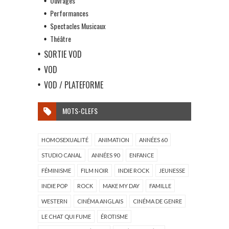
Ouvrages
Performances
Spectacles Musicaux
Théâtre
SORTIE VOD
VOD
VOD / PLATEFORME
MOTS-CLEFS
HOMOSEXUALITÉ
ANIMATION
ANNÉES 60
STUDIO CANAL
ANNÉES 90
ENFANCE
FÉMINISME
FILM NOIR
INDIE ROCK
JEUNESSE
INDIE POP
ROCK
MAKE MY DAY
FAMILLE
WESTERN
CINÉMA ANGLAIS
CINÉMA DE GENRE
LE CHAT QUI FUME
ÉROTISME