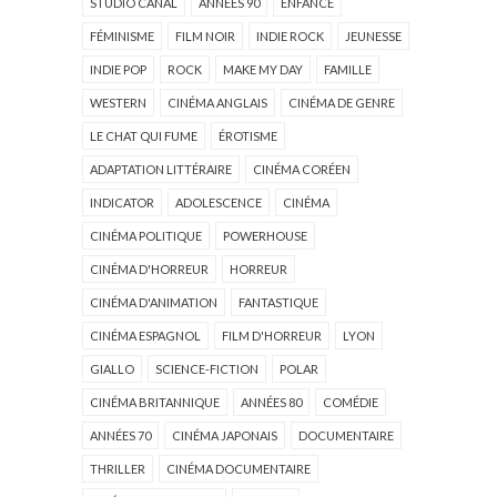
STUDIO CANAL
ANNÉES 90
ENFANCE
FÉMINISME
FILM NOIR
INDIE ROCK
JEUNESSE
INDIE POP
ROCK
MAKE MY DAY
FAMILLE
WESTERN
CINÉMA ANGLAIS
CINÉMA DE GENRE
LE CHAT QUI FUME
ÉROTISME
ADAPTATION LITTÉRAIRE
CINÉMA CORÉEN
INDICATOR
ADOLESCENCE
CINÉMA
CINÉMA POLITIQUE
POWERHOUSE
CINÉMA D'HORREUR
HORREUR
CINÉMA D'ANIMATION
FANTASTIQUE
CINÉMA ESPAGNOL
FILM D'HORREUR
LYON
GIALLO
SCIENCE-FICTION
POLAR
CINÉMA BRITANNIQUE
ANNÉES 80
COMÉDIE
ANNÉES 70
CINÉMA JAPONAIS
DOCUMENTAIRE
THRILLER
CINÉMA DOCUMENTAIRE