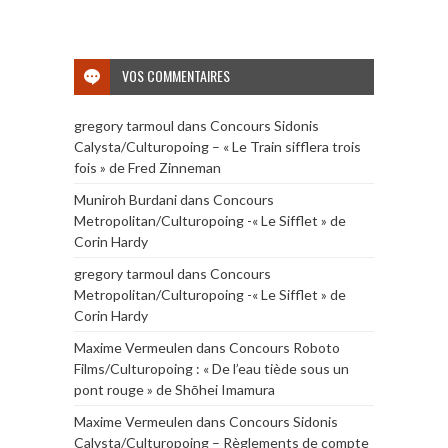
VOS COMMENTAIRES
gregory tarmoul
dans
Concours Sidonis
Calysta/Culturopoing – « Le Train sifflera trois
fois » de Fred Zinneman
Muniroh Burdani
dans
Concours
Metropolitan/Culturopoing -« Le Sifflet » de
Corin Hardy
gregory tarmoul
dans
Concours
Metropolitan/Culturopoing -« Le Sifflet » de
Corin Hardy
Maxime Vermeulen
dans
Concours Roboto
Films/Culturopoing : « De l’eau tiède sous un
pont rouge » de Shōhei Imamura
Maxime Vermeulen
dans
Concours Sidonis
Calysta/Culturopoing – Règlements de compte