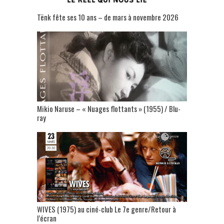
Tënk fête ses 10 ans – de mars à novembre 2026
Mikio Naruse – « Nuages flottants » (1955) / Blu-
ray
WIVES (1975) au ciné-club Le 7e genre/Retour à
l’écran