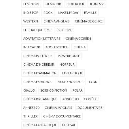
FÉMINISME
FILM NOIR
INDIE ROCK
JEUNESSE
INDIE POP
ROCK
MAKE MY DAY
FAMILLE
WESTERN
CINÉMA ANGLAIS
CINÉMA DE GENRE
LE CHAT QUI FUME
ÉROTISME
ADAPTATION LITTÉRAIRE
CINÉMA CORÉEN
INDICATOR
ADOLESCENCE
CINÉMA
CINÉMA POLITIQUE
POWERHOUSE
CINÉMA D'HORREUR
HORREUR
CINÉMA D'ANIMATION
FANTASTIQUE
CINÉMA ESPAGNOL
FILM D'HORREUR
LYON
GIALLO
SCIENCE-FICTION
POLAR
CINÉMA BRITANNIQUE
ANNÉES 80
COMÉDIE
ANNÉES 70
CINÉMA JAPONAIS
DOCUMENTAIRE
THRILLER
CINÉMA DOCUMENTAIRE
CINÉMA FANTASTIQUE
FESTIVAL