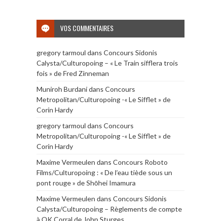
VOS COMMENTAIRES
gregory tarmoul
dans
Concours Sidonis
Calysta/Culturopoing – « Le Train sifflera trois
fois » de Fred Zinneman
Muniroh Burdani
dans
Concours
Metropolitan/Culturopoing -« Le Sifflet » de
Corin Hardy
gregory tarmoul
dans
Concours
Metropolitan/Culturopoing -« Le Sifflet » de
Corin Hardy
Maxime Vermeulen
dans
Concours Roboto
Films/Culturopoing : « De l’eau tiède sous un
pont rouge » de Shōhei Imamura
Maxime Vermeulen
dans
Concours Sidonis
Calysta/Culturopoing – Règlements de compte
à OK Corral de John Sturges