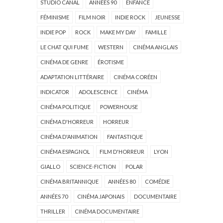
STUDIO CANAL
ANNÉES 90
ENFANCE
FÉMINISME
FILM NOIR
INDIE ROCK
JEUNESSE
INDIE POP
ROCK
MAKE MY DAY
FAMILLE
LE CHAT QUI FUME
WESTERN
CINÉMA ANGLAIS
CINÉMA DE GENRE
ÉROTISME
ADAPTATION LITTÉRAIRE
CINÉMA CORÉEN
INDICATOR
ADOLESCENCE
CINÉMA
CINÉMA POLITIQUE
POWERHOUSE
CINÉMA D'HORREUR
HORREUR
CINÉMA D'ANIMATION
FANTASTIQUE
CINÉMA ESPAGNOL
FILM D'HORREUR
LYON
GIALLO
SCIENCE-FICTION
POLAR
CINÉMA BRITANNIQUE
ANNÉES 80
COMÉDIE
ANNÉES 70
CINÉMA JAPONAIS
DOCUMENTAIRE
THRILLER
CINÉMA DOCUMENTAIRE