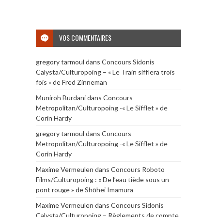
VOS COMMENTAIRES
gregory tarmoul
dans
Concours Sidonis
Calysta/Culturopoing – « Le Train sifflera trois
fois » de Fred Zinneman
Muniroh Burdani
dans
Concours
Metropolitan/Culturopoing -« Le Sifflet » de
Corin Hardy
gregory tarmoul
dans
Concours
Metropolitan/Culturopoing -« Le Sifflet » de
Corin Hardy
Maxime Vermeulen
dans
Concours Roboto
Films/Culturopoing : « De l’eau tiède sous un
pont rouge » de Shōhei Imamura
Maxime Vermeulen
dans
Concours Sidonis
Calysta/Culturopoing – Règlements de compte