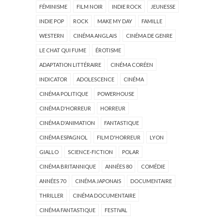
FÉMINISME
FILM NOIR
INDIE ROCK
JEUNESSE
INDIE POP
ROCK
MAKE MY DAY
FAMILLE
WESTERN
CINÉMA ANGLAIS
CINÉMA DE GENRE
LE CHAT QUI FUME
ÉROTISME
ADAPTATION LITTÉRAIRE
CINÉMA CORÉEN
INDICATOR
ADOLESCENCE
CINÉMA
CINÉMA POLITIQUE
POWERHOUSE
CINÉMA D'HORREUR
HORREUR
CINÉMA D'ANIMATION
FANTASTIQUE
CINÉMA ESPAGNOL
FILM D'HORREUR
LYON
GIALLO
SCIENCE-FICTION
POLAR
CINÉMA BRITANNIQUE
ANNÉES 80
COMÉDIE
ANNÉES 70
CINÉMA JAPONAIS
DOCUMENTAIRE
THRILLER
CINÉMA DOCUMENTAIRE
CINÉMA FANTASTIQUE
FESTIVAL