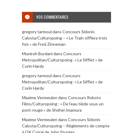
VOS COMMENTAIRES
gregory tarmoul
dans
Concours Sidonis
Calysta/Culturopoing – « Le Train sifflera trois
fois » de Fred Zinneman
Muniroh Burdani
dans
Concours
Metropolitan/Culturopoing -« Le Sifflet » de
Corin Hardy
gregory tarmoul
dans
Concours
Metropolitan/Culturopoing -« Le Sifflet » de
Corin Hardy
Maxime Vermeulen
dans
Concours Roboto
Films/Culturopoing : « De l’eau tiède sous un
pont rouge » de Shōhei Imamura
Maxime Vermeulen
dans
Concours Sidonis
Calysta/Culturopoing – Règlements de compte
à OK Corral de John Sturges