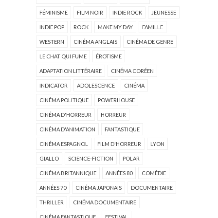
FÉMINISME
FILM NOIR
INDIE ROCK
JEUNESSE
INDIE POP
ROCK
MAKE MY DAY
FAMILLE
WESTERN
CINÉMA ANGLAIS
CINÉMA DE GENRE
LE CHAT QUI FUME
ÉROTISME
ADAPTATION LITTÉRAIRE
CINÉMA CORÉEN
INDICATOR
ADOLESCENCE
CINÉMA
CINÉMA POLITIQUE
POWERHOUSE
CINÉMA D'HORREUR
HORREUR
CINÉMA D'ANIMATION
FANTASTIQUE
CINÉMA ESPAGNOL
FILM D'HORREUR
LYON
GIALLO
SCIENCE-FICTION
POLAR
CINÉMA BRITANNIQUE
ANNÉES 80
COMÉDIE
ANNÉES 70
CINÉMA JAPONAIS
DOCUMENTAIRE
THRILLER
CINÉMA DOCUMENTAIRE
CINÉMA FANTASTIQUE
FESTIVAL