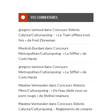
VOS COMMENTAIRES
gregory tarmoul
dans
Concours Sidonis
Calysta/Culturopoing – « Le Train sifflera trois
fois » de Fred Zinneman
Muniroh Burdani
dans
Concours
Metropolitan/Culturopoing -« Le Sifflet » de
Corin Hardy
gregory tarmoul
dans
Concours
Metropolitan/Culturopoing -« Le Sifflet » de
Corin Hardy
Maxime Vermeulen
dans
Concours Roboto
Films/Culturopoing : « De l’eau tiède sous un
pont rouge » de Shōhei Imamura
Maxime Vermeulen
dans
Concours Sidonis
Calysta/Culturopoing – Règlements de compte