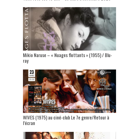
Mikio Naruse – « Nuages flottants » (1955) / Blu-
ray
WIVES (1975) au ciné-club Le 7e genre/Retour à
l’écran