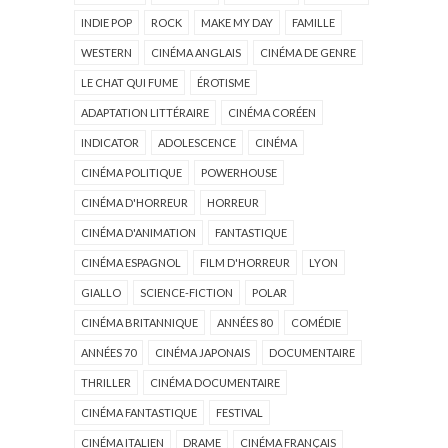
INDIE POP
ROCK
MAKE MY DAY
FAMILLE
WESTERN
CINÉMA ANGLAIS
CINÉMA DE GENRE
LE CHAT QUI FUME
ÉROTISME
ADAPTATION LITTÉRAIRE
CINÉMA CORÉEN
INDICATOR
ADOLESCENCE
CINÉMA
CINÉMA POLITIQUE
POWERHOUSE
CINÉMA D'HORREUR
HORREUR
CINÉMA D'ANIMATION
FANTASTIQUE
CINÉMA ESPAGNOL
FILM D'HORREUR
LYON
GIALLO
SCIENCE-FICTION
POLAR
CINÉMA BRITANNIQUE
ANNÉES 80
COMÉDIE
ANNÉES 70
CINÉMA JAPONAIS
DOCUMENTAIRE
THRILLER
CINÉMA DOCUMENTAIRE
CINÉMA FANTASTIQUE
FESTIVAL
CINÉMA ITALIEN
DRAME
CINÉMA FRANÇAIS