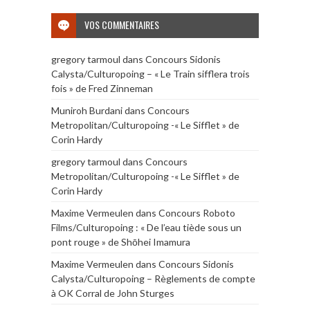
VOS COMMENTAIRES
gregory tarmoul
dans
Concours Sidonis
Calysta/Culturopoing – « Le Train sifflera trois
fois » de Fred Zinneman
Muniroh Burdani
dans
Concours
Metropolitan/Culturopoing -« Le Sifflet » de
Corin Hardy
gregory tarmoul
dans
Concours
Metropolitan/Culturopoing -« Le Sifflet » de
Corin Hardy
Maxime Vermeulen
dans
Concours Roboto
Films/Culturopoing : « De l’eau tiède sous un
pont rouge » de Shōhei Imamura
Maxime Vermeulen
dans
Concours Sidonis
Calysta/Culturopoing – Règlements de compte
à OK Corral de John Sturges