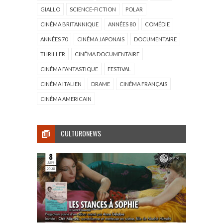
GIALLO
SCIENCE-FICTION
POLAR
CINÉMA BRITANNIQUE
ANNÉES 80
COMÉDIE
ANNÉES 70
CINÉMA JAPONAIS
DOCUMENTAIRE
THRILLER
CINÉMA DOCUMENTAIRE
CINÉMA FANTASTIQUE
FESTIVAL
CINÉMA ITALIEN
DRAME
CINÉMA FRANÇAIS
CINÉMA AMERICAIN
CULTURONEWS