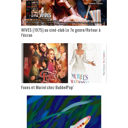
WIVES (1975) au ciné-club Le 7e genre/Retour à
l’écran
Foxes et Muriel chez BubbelPop’