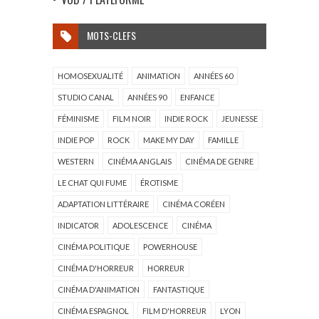
MOTS-CLEFS
HOMOSEXUALITÉ
ANIMATION
ANNÉES 60
STUDIO CANAL
ANNÉES 90
ENFANCE
FÉMINISME
FILM NOIR
INDIE ROCK
JEUNESSE
INDIE POP
ROCK
MAKE MY DAY
FAMILLE
WESTERN
CINÉMA ANGLAIS
CINÉMA DE GENRE
LE CHAT QUI FUME
ÉROTISME
ADAPTATION LITTÉRAIRE
CINÉMA CORÉEN
INDICATOR
ADOLESCENCE
CINÉMA
CINÉMA POLITIQUE
POWERHOUSE
CINÉMA D'HORREUR
HORREUR
CINÉMA D'ANIMATION
FANTASTIQUE
CINÉMA ESPAGNOL
FILM D'HORREUR
LYON