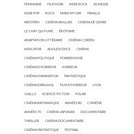
FÉMINISME
FILM NOIR
INDIE ROCK
JEUNESSE
INDIE POP
ROCK
MAKE MY DAY
FAMILLE
WESTERN
CINÉMA ANGLAIS
CINÉMA DE GENRE
LE CHAT QUI FUME
ÉROTISME
ADAPTATION LITTÉRAIRE
CINÉMA CORÉEN
INDICATOR
ADOLESCENCE
CINÉMA
CINÉMA POLITIQUE
POWERHOUSE
CINÉMA D'HORREUR
HORREUR
CINÉMA D'ANIMATION
FANTASTIQUE
CINÉMA ESPAGNOL
FILM D'HORREUR
LYON
GIALLO
SCIENCE-FICTION
POLAR
CINÉMA BRITANNIQUE
ANNÉES 80
COMÉDIE
ANNÉES 70
CINÉMA JAPONAIS
DOCUMENTAIRE
THRILLER
CINÉMA DOCUMENTAIRE
CINÉMA FANTASTIQUE
FESTIVAL