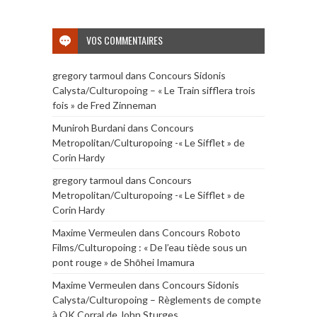
VOS COMMENTAIRES
gregory tarmoul
dans
Concours Sidonis
Calysta/Culturopoing – « Le Train sifflera trois
fois » de Fred Zinneman
Muniroh Burdani
dans
Concours
Metropolitan/Culturopoing -« Le Sifflet » de
Corin Hardy
gregory tarmoul
dans
Concours
Metropolitan/Culturopoing -« Le Sifflet » de
Corin Hardy
Maxime Vermeulen
dans
Concours Roboto
Films/Culturopoing : « De l’eau tiède sous un
pont rouge » de Shōhei Imamura
Maxime Vermeulen
dans
Concours Sidonis
Calysta/Culturopoing – Règlements de compte
à OK Corral de John Sturges