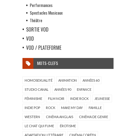
Performances
Spectacles Musicaux
Théâtre
SORTIE VOD
VOD
VOD / PLATEFORME
MOTS-CLEFS
HOMOSEXUALITÉ
ANIMATION
ANNÉES 60
STUDIO CANAL
ANNÉES 90
ENFANCE
FÉMINISME
FILM NOIR
INDIE ROCK
JEUNESSE
INDIE POP
ROCK
MAKE MY DAY
FAMILLE
WESTERN
CINÉMA ANGLAIS
CINÉMA DE GENRE
LE CHAT QUI FUME
ÉROTISME
ADAPTATION LITTÉRAIRE
CINÉMA CORÉEN