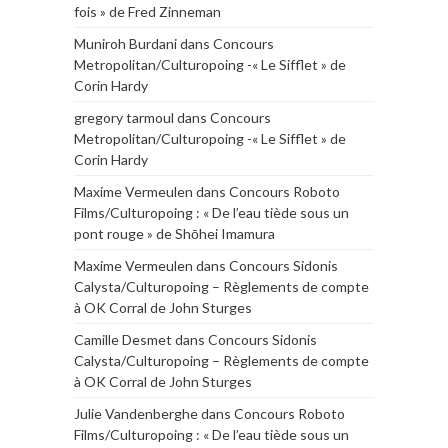
fois » de Fred Zinneman
Muniroh Burdani
dans
Concours
Metropolitan/Culturopoing -« Le Sifflet » de
Corin Hardy
gregory tarmoul
dans
Concours
Metropolitan/Culturopoing -« Le Sifflet » de
Corin Hardy
Maxime Vermeulen
dans
Concours Roboto
Films/Culturopoing : « De l’eau tiède sous un
pont rouge » de Shōhei Imamura
Maxime Vermeulen
dans
Concours Sidonis
Calysta/Culturopoing – Règlements de compte
à OK Corral de John Sturges
Camille Desmet
dans
Concours Sidonis
Calysta/Culturopoing – Règlements de compte
à OK Corral de John Sturges
Julie Vandenberghe
dans
Concours Roboto
Films/Culturopoing : « De l’eau tiède sous un