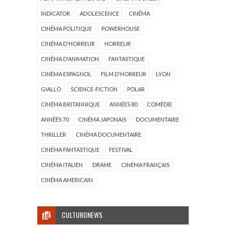
INDICATOR
ADOLESCENCE
CINÉMA
CINÉMA POLITIQUE
POWERHOUSE
CINÉMA D'HORREUR
HORREUR
CINÉMA D'ANIMATION
FANTASTIQUE
CINÉMA ESPAGNOL
FILM D'HORREUR
LYON
GIALLO
SCIENCE-FICTION
POLAR
CINÉMA BRITANNIQUE
ANNÉES 80
COMÉDIE
ANNÉES 70
CINÉMA JAPONAIS
DOCUMENTAIRE
THRILLER
CINÉMA DOCUMENTAIRE
CINÉMA FANTASTIQUE
FESTIVAL
CINÉMA ITALIEN
DRAME
CINÉMA FRANÇAIS
CINÉMA AMERICAIN
CULTURONEWS