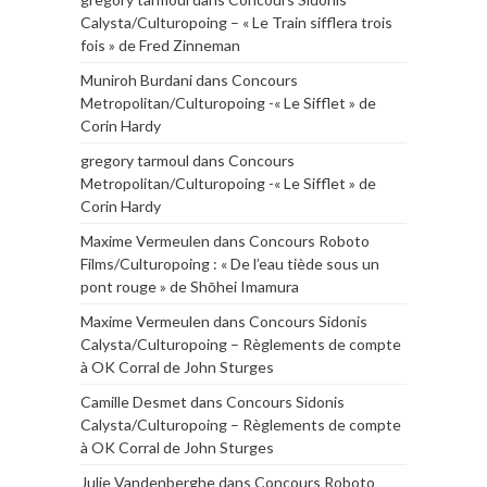
Calysta/Culturopoing – « Le Train sifflera trois
fois » de Fred Zinneman
Muniroh Burdani
dans
Concours
Metropolitan/Culturopoing -« Le Sifflet » de
Corin Hardy
gregory tarmoul
dans
Concours
Metropolitan/Culturopoing -« Le Sifflet » de
Corin Hardy
Maxime Vermeulen
dans
Concours Roboto
Films/Culturopoing : « De l’eau tiède sous un
pont rouge » de Shōhei Imamura
Maxime Vermeulen
dans
Concours Sidonis
Calysta/Culturopoing – Règlements de compte
à OK Corral de John Sturges
Camille Desmet
dans
Concours Sidonis
Calysta/Culturopoing – Règlements de compte
à OK Corral de John Sturges
Julie Vandenberghe
dans
Concours Roboto