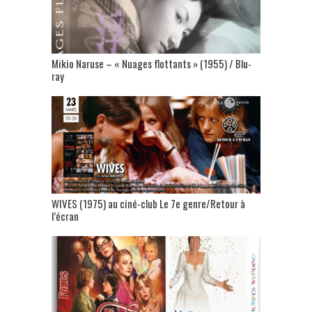
Mikio Naruse – « Nuages flottants » (1955) / Blu-
ray
WIVES (1975) au ciné-club Le 7e genre/Retour à
l’écran