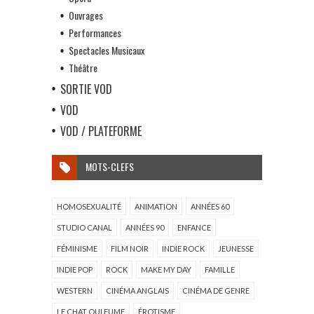
Ouvrages
Performances
Spectacles Musicaux
Théâtre
SORTIE VOD
VOD
VOD / PLATEFORME
MOTS-CLEFS
HOMOSEXUALITÉ
ANIMATION
ANNÉES 60
STUDIO CANAL
ANNÉES 90
ENFANCE
FÉMINISME
FILM NOIR
INDIE ROCK
JEUNESSE
INDIE POP
ROCK
MAKE MY DAY
FAMILLE
WESTERN
CINÉMA ANGLAIS
CINÉMA DE GENRE
LE CHAT QUI FUME
ÉROTISME