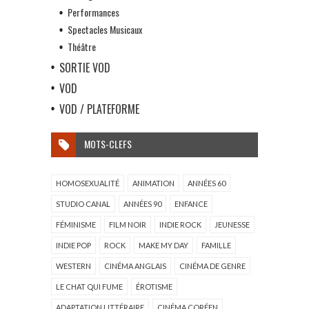
Performances
Spectacles Musicaux
Théâtre
SORTIE VOD
VOD
VOD / PLATEFORME
MOTS-CLEFS
HOMOSEXUALITÉ
ANIMATION
ANNÉES 60
STUDIO CANAL
ANNÉES 90
ENFANCE
FÉMINISME
FILM NOIR
INDIE ROCK
JEUNESSE
INDIE POP
ROCK
MAKE MY DAY
FAMILLE
WESTERN
CINÉMA ANGLAIS
CINÉMA DE GENRE
LE CHAT QUI FUME
ÉROTISME
ADAPTATION LITTÉRAIRE
CINÉMA CORÉEN