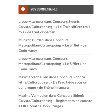
VOS COMMENTAIRES
gregory tarmoul
dans
Concours Sidonis
Calysta/Culturopoing – « Le Train sifflera trois
fois » de Fred Zinneman
Muniroh Burdani
dans
Concours
Metropolitan/Culturopoing -« Le Sifflet » de
Corin Hardy
gregory tarmoul
dans
Concours
Metropolitan/Culturopoing -« Le Sifflet » de
Corin Hardy
Maxime Vermeulen
dans
Concours Roboto
Films/Culturopoing : « De l’eau tiède sous un
pont rouge » de Shōhei Imamura
Maxime Vermeulen
dans
Concours Sidonis
Calysta/Culturopoing – Règlements de compte
à OK Corral de John Sturges