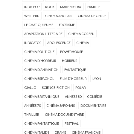
INDIE POP
ROCK
MAKE MY DAY
FAMILLE
WESTERN
CINÉMA ANGLAIS
CINÉMA DE GENRE
LE CHAT QUI FUME
ÉROTISME
ADAPTATION LITTÉRAIRE
CINÉMA CORÉEN
INDICATOR
ADOLESCENCE
CINÉMA
CINÉMA POLITIQUE
POWERHOUSE
CINÉMA D'HORREUR
HORREUR
CINÉMA D'ANIMATION
FANTASTIQUE
CINÉMA ESPAGNOL
FILM D'HORREUR
LYON
GIALLO
SCIENCE-FICTION
POLAR
CINÉMA BRITANNIQUE
ANNÉES 80
COMÉDIE
ANNÉES 70
CINÉMA JAPONAIS
DOCUMENTAIRE
THRILLER
CINÉMA DOCUMENTAIRE
CINÉMA FANTASTIQUE
FESTIVAL
CINÉMA ITALIEN
DRAME
CINÉMA FRANÇAIS