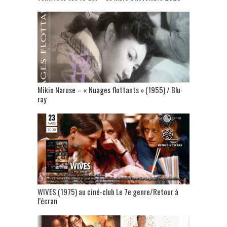
Mikio Naruse – « Nuages flottants » (1955) / Blu-
ray
WIVES (1975) au ciné-club Le 7e genre/Retour à
l’écran