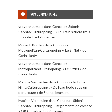
VOS COMMENTAIRES
gregory tarmoul
dans
Concours Sidonis
Calysta/Culturopoing – « Le Train sifflera trois
fois » de Fred Zinneman
Muniroh Burdani
dans
Concours
Metropolitan/Culturopoing -« Le Sifflet » de
Corin Hardy
gregory tarmoul
dans
Concours
Metropolitan/Culturopoing -« Le Sifflet » de
Corin Hardy
Maxime Vermeulen
dans
Concours Roboto
Films/Culturopoing : « De l’eau tiède sous un
pont rouge » de Shōhei Imamura
Maxime Vermeulen
dans
Concours Sidonis
Calysta/Culturopoing – Règlements de compte
à OK Corral de John Sturges