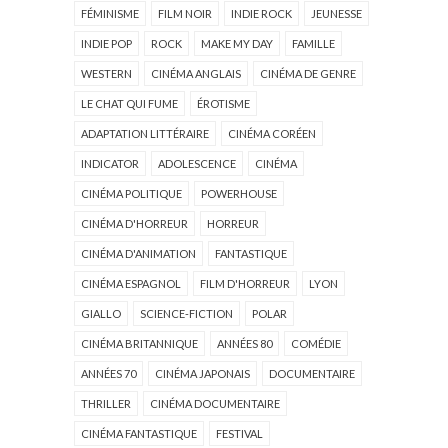
FÉMINISME
FILM NOIR
INDIE ROCK
JEUNESSE
INDIE POP
ROCK
MAKE MY DAY
FAMILLE
WESTERN
CINÉMA ANGLAIS
CINÉMA DE GENRE
LE CHAT QUI FUME
ÉROTISME
ADAPTATION LITTÉRAIRE
CINÉMA CORÉEN
INDICATOR
ADOLESCENCE
CINÉMA
CINÉMA POLITIQUE
POWERHOUSE
CINÉMA D'HORREUR
HORREUR
CINÉMA D'ANIMATION
FANTASTIQUE
CINÉMA ESPAGNOL
FILM D'HORREUR
LYON
GIALLO
SCIENCE-FICTION
POLAR
CINÉMA BRITANNIQUE
ANNÉES 80
COMÉDIE
ANNÉES 70
CINÉMA JAPONAIS
DOCUMENTAIRE
THRILLER
CINÉMA DOCUMENTAIRE
CINÉMA FANTASTIQUE
FESTIVAL