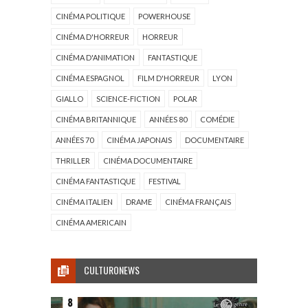
CINÉMA POLITIQUE
POWERHOUSE
CINÉMA D'HORREUR
HORREUR
CINÉMA D'ANIMATION
FANTASTIQUE
CINÉMA ESPAGNOL
FILM D'HORREUR
LYON
GIALLO
SCIENCE-FICTION
POLAR
CINÉMA BRITANNIQUE
ANNÉES 80
COMÉDIE
ANNÉES 70
CINÉMA JAPONAIS
DOCUMENTAIRE
THRILLER
CINÉMA DOCUMENTAIRE
CINÉMA FANTASTIQUE
FESTIVAL
CINÉMA ITALIEN
DRAME
CINÉMA FRANÇAIS
CINÉMA AMERICAIN
CULTURONEWS