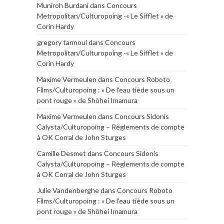
Muniroh Burdani
dans
Concours
Metropolitan/Culturopoing -« Le Sifflet » de
Corin Hardy
gregory tarmoul
dans
Concours
Metropolitan/Culturopoing -« Le Sifflet » de
Corin Hardy
Maxime Vermeulen
dans
Concours Roboto
Films/Culturopoing : « De l’eau tiède sous un
pont rouge » de Shōhei Imamura
Maxime Vermeulen
dans
Concours Sidonis
Calysta/Culturopoing – Règlements de compte
à OK Corral de John Sturges
Camille Desmet
dans
Concours Sidonis
Calysta/Culturopoing – Règlements de compte
à OK Corral de John Sturges
Julie Vandenberghe
dans
Concours Roboto
Films/Culturopoing : « De l’eau tiède sous un
pont rouge » de Shōhei Imamura