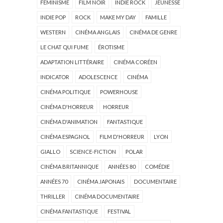
FÉMINISME
FILM NOIR
INDIE ROCK
JEUNESSE
INDIE POP
ROCK
MAKE MY DAY
FAMILLE
WESTERN
CINÉMA ANGLAIS
CINÉMA DE GENRE
LE CHAT QUI FUME
ÉROTISME
ADAPTATION LITTÉRAIRE
CINÉMA CORÉEN
INDICATOR
ADOLESCENCE
CINÉMA
CINÉMA POLITIQUE
POWERHOUSE
CINÉMA D'HORREUR
HORREUR
CINÉMA D'ANIMATION
FANTASTIQUE
CINÉMA ESPAGNOL
FILM D'HORREUR
LYON
GIALLO
SCIENCE-FICTION
POLAR
CINÉMA BRITANNIQUE
ANNÉES 80
COMÉDIE
ANNÉES 70
CINÉMA JAPONAIS
DOCUMENTAIRE
THRILLER
CINÉMA DOCUMENTAIRE
CINÉMA FANTASTIQUE
FESTIVAL