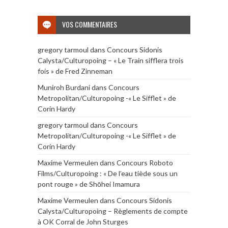
VOS COMMENTAIRES
gregory tarmoul
dans
Concours Sidonis
Calysta/Culturopoing – « Le Train sifflera trois
fois » de Fred Zinneman
Muniroh Burdani
dans
Concours
Metropolitan/Culturopoing -« Le Sifflet » de
Corin Hardy
gregory tarmoul
dans
Concours
Metropolitan/Culturopoing -« Le Sifflet » de
Corin Hardy
Maxime Vermeulen
dans
Concours Roboto
Films/Culturopoing : « De l’eau tiède sous un
pont rouge » de Shōhei Imamura
Maxime Vermeulen
dans
Concours Sidonis
Calysta/Culturopoing – Règlements de compte
à OK Corral de John Sturges